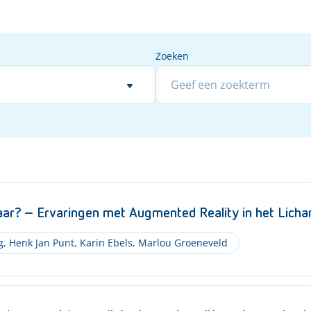
Zoeken
Zoeken
aar? – Ervaringen met Augmented Reality in het Licha
g
,
Henk Jan Punt
,
Karin Ebels
,
Marlou Groeneveld