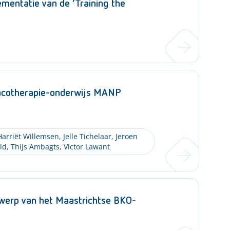
mentatie van de ‘Training the
macotherapie-onderwijs MANP
arriët Willemsen
,
Jelle Tichelaar
,
Jeroen
ld
,
Thijs Ambagts
,
Victor Lawant
ntwerp van het Maastrichtse BKO-