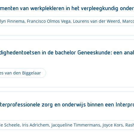
menten van werkplekleren in het verpleegkundig onder
lyn Finnema
,
Francisco Olmos Vega
,
Lourens van der Weerd
,
Marco
dighedentoetsen in de bachelor Geneeskunde: een anal
s van den Biggelaar
terprofessionele zorg en onderwijs binnen een Interpro
e Scheele
,
Iris Adrichem
,
Jacqueline Timmermans
,
Joyce Kors
,
Rash