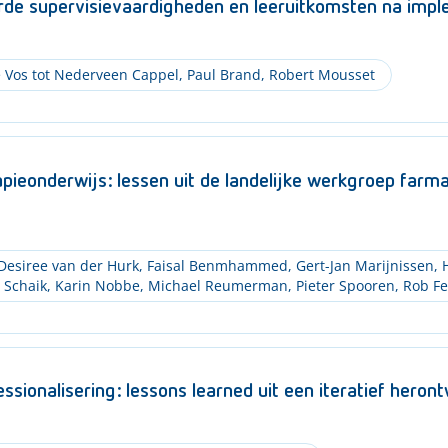
rde supervisievaardigheden en leeruitkomsten na imple
 Vos tot Nederveen Cappel
,
Paul Brand
,
Robert Mousset
eonderwijs: lessen uit de landelijke werkgroep far
Desiree van der Hurk
,
Faisal Benmhammed
,
Gert-Jan Marijnissen
,
H
 Schaik
,
Karin Nobbe
,
Michael Reumerman
,
Pieter Spooren
,
Rob Fe
ssionalisering: lessons learned uit een iteratief hero