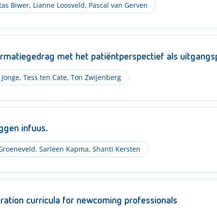
tas Biwer
,
Lianne Loosveld
,
Pascal van Gerven
formatiegedrag met het patiëntperspectief als uitgangs
 Jonge
,
Tess ten Cate
,
Ton Zwijenberg
eggen infuus.
Groeneveld
,
Sarleen Kapma
,
Shanti Kersten
gration curricula for newcoming professionals