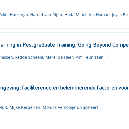
okie Huizenga
,
Harold van Rijen
,
Hoda Miaei
,
Iris Homan
,
Joyce Br
Learning in Postgraduate Training; Going Beyond Comp
riessen
,
Fedde Scheele
,
Merel de Heer
,
Pim Teunissen
eving: faciliterende en belemmerende factoren voor w
luit
,
Mijke Kerperien
,
Monica Verkooijen
,
Supheert