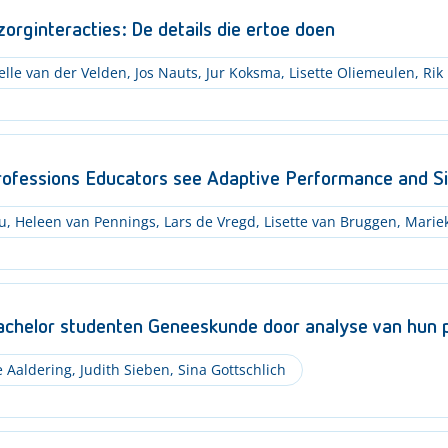
orginteracties: De details die ertoe doen
elle van der Velden
,
Jos Nauts
,
Jur Koksma
,
Lisette Oliemeulen
,
Rik
ofessions Educators see Adaptive Performance and Sit
u
,
Heleen van Pennings
,
Lars de Vregd
,
Lisette van Bruggen
,
Mariek
 bachelor studenten Geneeskunde door analyse van hun p
e Aaldering
,
Judith Sieben
,
Sina Gottschlich