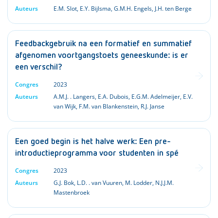
Auteurs
E.M. Slot
,
E.Y. Bijlsma
,
G.M.H. Engels
,
J.H. ten Berge
Feedbackgebruik na een formatief en summatief
afgenomen voortgangstoets geneeskunde: is er
een verschil?
Congres
2023
Auteurs
A.M.J. . Langers
,
E.A. Dubois
,
E.G.M. Adelmeijer
,
E.V.
van Wijk
,
F.M. van Blankenstein
,
R.J. Janse
Een goed begin is het halve werk: Een pre-
introductieprogramma voor studenten in spé
Congres
2023
Auteurs
G.J. Bok
,
L.D. . van Vuuren
,
M. Lodder
,
N.J.J.M.
Mastenbroek