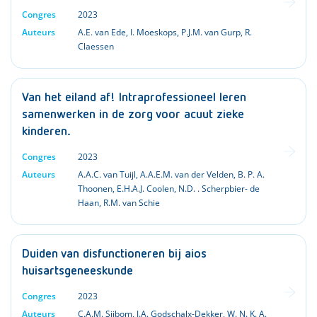
Congres
2023
Auteurs
A.E. van Ede
,
I. Moeskops
,
P.J.M. van Gurp
,
R.
Claessen
Van het eiland af! Intraprofessioneel leren
samenwerken in de zorg voor acuut zieke
kinderen.
Congres
2023
Auteurs
A.A.C. van Tuijl
,
A.A.E.M. van der Velden
,
B. P. A.
Thoonen
,
E.H.A.J. Coolen
,
N.D. . Scherpbier- de
Haan
,
R.M. van Schie
Duiden van disfunctioneren bij aios
huisartsgeneeskunde
Congres
2023
Auteurs
C.A.M. Sijbom
,
J.A. Godschalx-Dekker
,
W. N. K. A.