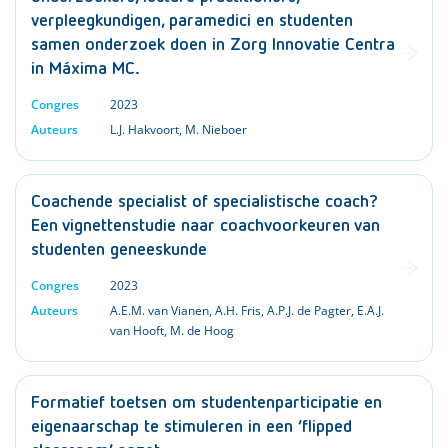
verpleegkundigen, paramedici en studenten
samen onderzoek doen in Zorg Innovatie Centra
in Máxima MC.
Congres
2023
Auteurs
L.J. Hakvoort
,
M. Nieboer
Coachende specialist of specialistische coach?
Een vignettenstudie naar coachvoorkeuren van
studenten geneeskunde
Congres
2023
Auteurs
A.E.M. van Vianen
,
A.H. Fris
,
A.P.J. de Pagter
,
E.A.J.
van Hooft
,
M. de Hoog
Formatief toetsen om studentenparticipatie en
eigenaarschap te stimuleren in een ‘flipped