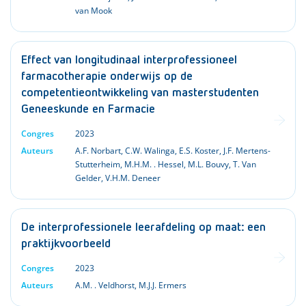
van Mook
Effect van longitudinaal interprofessioneel
farmacotherapie onderwijs op de
competentieontwikkeling van masterstudenten
Geneeskunde en Farmacie
Congres
2023
Auteurs
A.F. Norbart
,
C.W. Walinga
,
E.S. Koster
,
J.F. Mertens-
Stutterheim
,
M.H.M. . Hessel
,
M.L. Bouvy
,
T. Van
Gelder
,
V.H.M. Deneer
De interprofessionele leerafdeling op maat: een
praktijkvoorbeeld
Congres
2023
Auteurs
A.M. . Veldhorst
,
M.J.J. Ermers