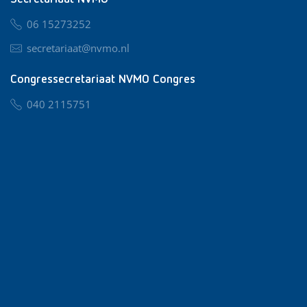
06 15273252
secretariaat@nvmo.nl
Congressecretariaat NVMO Congres
040 2115751
nvmo@congresservice.nl
Lid worden van NVMO
Privacy & Cookies
Algemene Voorwaarden
Klachtenregeling
© 2026 NVMO
Realisatie door
BUROTIJS