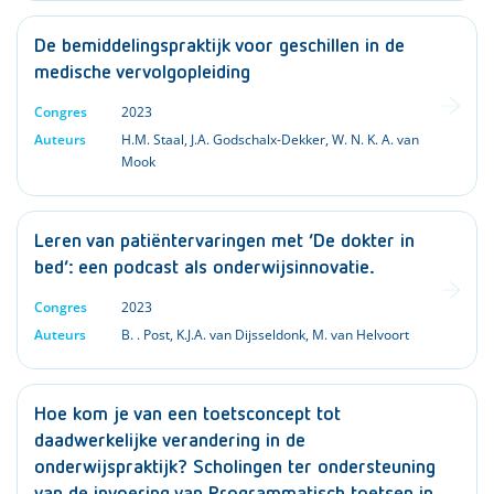
De bemiddelingspraktijk voor geschillen in de
medische vervolgopleiding
Congres
2023
Auteurs
H.M. Staal
,
J.A. Godschalx-Dekker
,
W. N. K. A. van
Mook
Leren van patiëntervaringen met ‘De dokter in
bed’: een podcast als onderwijsinnovatie.
Congres
2023
Auteurs
B. . Post
,
K.J.A. van Dijsseldonk
,
M. van Helvoort
Hoe kom je van een toetsconcept tot
daadwerkelijke verandering in de
onderwijspraktijk? Scholingen ter ondersteuning