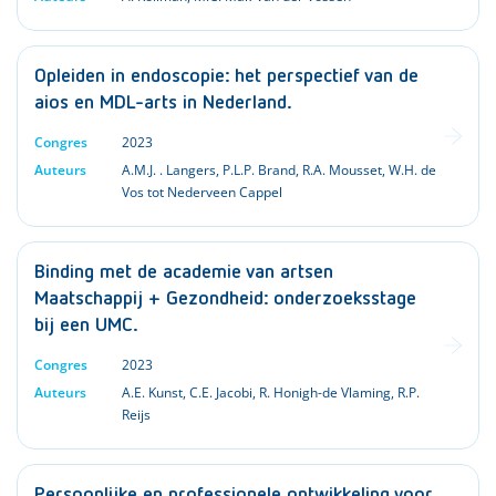
Opleiden in endoscopie: het perspectief van de
aios en MDL-arts in Nederland.
Congres
2023
Auteurs
A.M.J. . Langers
,
P.L.P. Brand
,
R.A. Mousset
,
W.H. de
Vos tot Nederveen Cappel
Binding met de academie van artsen
Maatschappij + Gezondheid: onderzoeksstage
bij een UMC.
Congres
2023
Auteurs
A.E. Kunst
,
C.E. Jacobi
,
R. Honigh-de Vlaming
,
R.P.
Reijs
Persoonlijke en professionele ontwikkeling voor