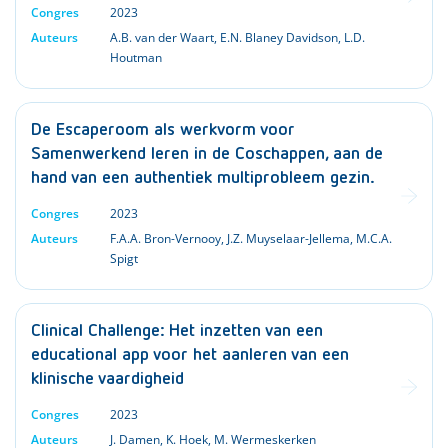
Congres
2023
Auteurs
A.B. van der Waart
,
E.N. Blaney Davidson
,
L.D.
Houtman
De Escaperoom als werkvorm voor
Samenwerkend leren in de Coschappen, aan de
hand van een authentiek multiprobleem gezin.
Congres
2023
Auteurs
F.A.A. Bron-Vernooy
,
J.Z. Muyselaar-Jellema
,
M.C.A.
Spigt
Clinical Challenge: Het inzetten van een
educational app voor het aanleren van een
klinische vaardigheid
Congres
2023
Auteurs
J. Damen
,
K. Hoek
,
M. Wermeskerken