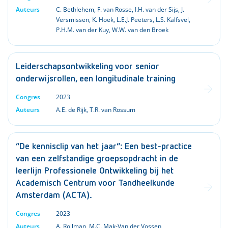
Auteurs
C. Bethlehem
,
F. van Rosse
,
I.H. van der Sijs
,
J.
Versmissen
,
K. Hoek
,
L.E.J. Peeters
,
L.S. Kalfsvel
,
P.H.M. van der Kuy
,
W.W. van den Broek
Leiderschapsontwikkeling voor senior
onderwijsrollen, een longitudinale training
Congres
2023
Auteurs
A.E. de Rijk
,
T.R. van Rossum
“De kennisclip van het jaar”: Een best-practice
van een zelfstandige groepsopdracht in de
leerlijn Professionele Ontwikkeling bij het
Academisch Centrum voor Tandheelkunde
Amsterdam (ACTA).
Congres
2023
Auteurs
A. Rollman
,
M.C. Mak-Van der Vossen