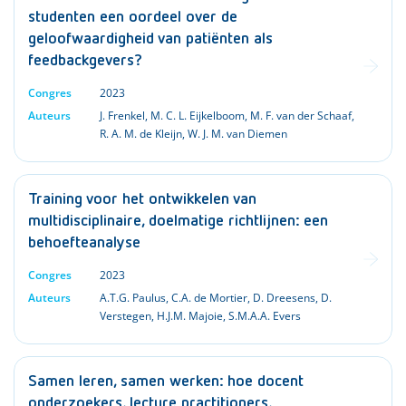
studenten een oordeel over de
geloofwaardigheid van patiënten als
feedbackgevers?
Congres
2023
Auteurs
J. Frenkel
,
M. C. L. Eijkelboom
,
M. F. van der Schaaf
,
R. A. M. de Kleijn
,
W. J. M. van Diemen
Training voor het ontwikkelen van
multidisciplinaire, doelmatige richtlijnen: een
behoefteanalyse
Congres
2023
Auteurs
A.T.G. Paulus
,
C.A. de Mortier
,
D. Dreesens
,
D.
Verstegen
,
H.J.M. Majoie
,
S.M.A.A. Evers
Samen leren, samen werken: hoe docent
onderzoekers, lecture practitioners,