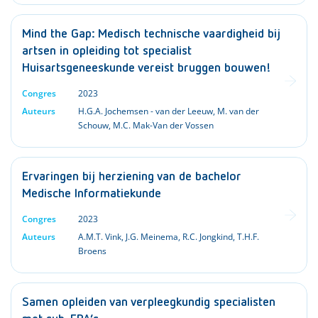
Mind the Gap: Medisch technische vaardigheid bij
artsen in opleiding tot specialist
Huisartsgeneeskunde vereist bruggen bouwen!
Congres
2023
Auteurs
H.G.A. Jochemsen - van der Leeuw
,
M. van der
Schouw
,
M.C. Mak-Van der Vossen
Ervaringen bij herziening van de bachelor
Medische Informatiekunde
Congres
2023
Auteurs
A.M.T. Vink
,
J.G. Meinema
,
R.C. Jongkind
,
T.H.F.
Broens
Samen opleiden van verpleegkundig specialisten