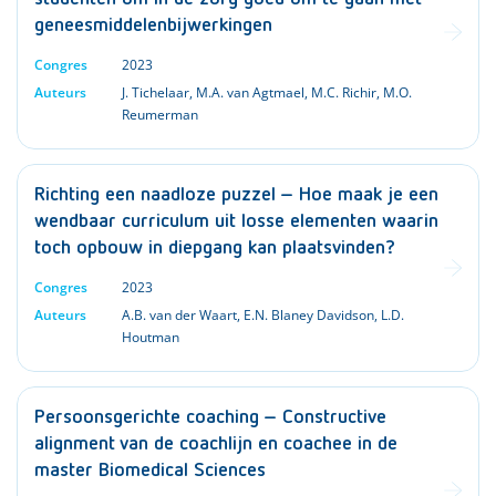
geneesmiddelenbijwerkingen
Congres
2023
Auteurs
J. Tichelaar
,
M.A. van Agtmael
,
M.C. Richir
,
M.O.
Reumerman
Richting een naadloze puzzel – Hoe maak je een
wendbaar curriculum uit losse elementen waarin
toch opbouw in diepgang kan plaatsvinden?
Congres
2023
Auteurs
A.B. van der Waart
,
E.N. Blaney Davidson
,
L.D.
Houtman
Persoonsgerichte coaching – Constructive
alignment van de coachlijn en coachee in de
master Biomedical Sciences