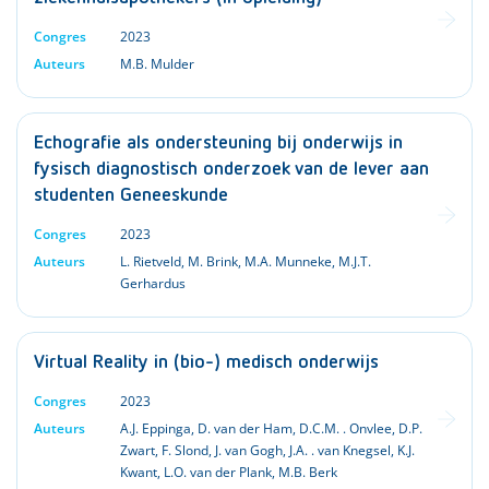
Congres
2023
Auteurs
M.B. Mulder
Echografie als ondersteuning bij onderwijs in
fysisch diagnostisch onderzoek van de lever aan
studenten Geneeskunde
Congres
2023
Auteurs
L. Rietveld
,
M. Brink
,
M.A. Munneke
,
M.J.T.
Gerhardus
Virtual Reality in (bio-) medisch onderwijs
Congres
2023
Auteurs
A.J. Eppinga
,
D. van der Ham
,
D.C.M. . Onvlee
,
D.P.
Zwart
,
F. Slond
,
J. van Gogh
,
J.A. . van Knegsel
,
K.J.
Kwant
,
L.O. van der Plank
,
M.B. Berk