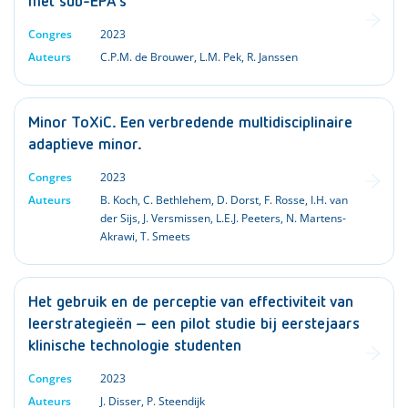
met sub-EPA’s
Congres
2023
Auteurs
C.P.M. de Brouwer
,
L.M. Pek
,
R. Janssen
Minor ToXiC. Een verbredende multidisciplinaire
adaptieve minor.
Congres
2023
Auteurs
B. Koch
,
C. Bethlehem
,
D. Dorst
,
F. Rosse
,
I.H. van
der Sijs
,
J. Versmissen
,
L.E.J. Peeters
,
N. Martens-
Akrawi
,
T. Smeets
Het gebruik en de perceptie van effectiviteit van
leerstrategieën – een pilot studie bij eerstejaars
klinische technologie studenten
Congres
2023
Auteurs
J. Disser
,
P. Steendijk