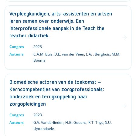
Verpleegkundigen, arts-assistenten en artsen
leren samen over onderwijs. Een
interprofessionele aanpak in de Teach the
teacher didactiek.
Congres
2023
Auteurs
C.A.M. Buis
,
D.E. van der Veen
,
L.A. . Berghuis
,
M.M.
Bouma
Biomedische actoren van de toekomst –
Kerncompetenties van zorgprofessionals:
onderzoek en terugkoppeling naar
zorgopleidingen
Congres
2023
Auteurs
G.V. Vanderlinden
,
H.G. Geuens
,
K.T. Thys
,
S.U.
Uyttendaele