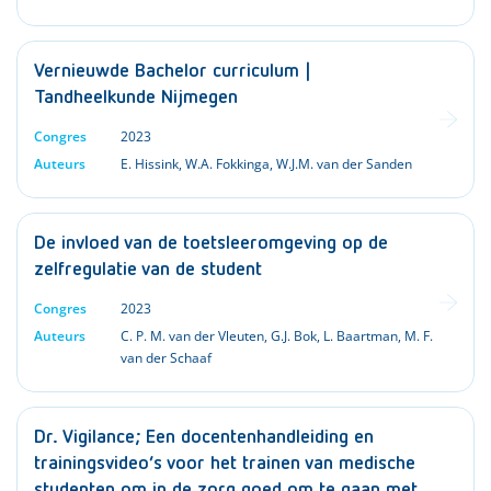
Vernieuwde Bachelor curriculum |
Tandheelkunde Nijmegen
Congres
2023
Auteurs
E. Hissink
,
W.A. Fokkinga
,
W.J.M. van der Sanden
De invloed van de toetsleeromgeving op de
zelfregulatie van de student
Congres
2023
Auteurs
C. P. M. van der Vleuten
,
G.J. Bok
,
L. Baartman
,
M. F.
van der Schaaf
Dr. Vigilance; Een docentenhandleiding en
trainingsvideo’s voor het trainen van medische
studenten om in de zorg goed om te gaan met