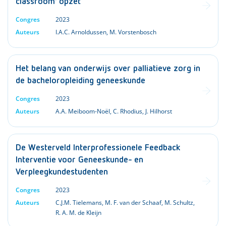
classroom’ opzet
Congres
2023
Auteurs
I.A.C. Arnoldussen
,
M. Vorstenbosch
Het belang van onderwijs over palliatieve zorg in
de bacheloropleiding geneeskunde
Congres
2023
Auteurs
A.A. Meiboom-Noël
,
C. Rhodius
,
J. Hilhorst
De Westerveld Interprofessionele Feedback
Interventie voor Geneeskunde- en
Verpleegkundestudenten
Congres
2023
Auteurs
C.J.M. Tielemans
,
M. F. van der Schaaf
,
M. Schultz
,
R. A. M. de Kleijn