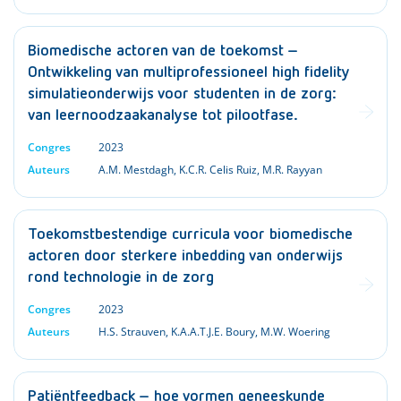
Biomedische actoren van de toekomst –
Ontwikkeling van multiprofessioneel high fidelity
simulatieonderwijs voor studenten in de zorg:
van leernoodzaakanalyse tot pilootfase.
Congres
2023
Auteurs
A.M. Mestdagh
,
K.C.R. Celis Ruiz
,
M.R. Rayyan
Toekomstbestendige curricula voor biomedische
actoren door sterkere inbedding van onderwijs
rond technologie in de zorg
Congres
2023
Auteurs
H.S. Strauven
,
K.A.A.T.J.E. Boury
,
M.W. Woering
Patiëntfeedback – hoe vormen geneeskunde