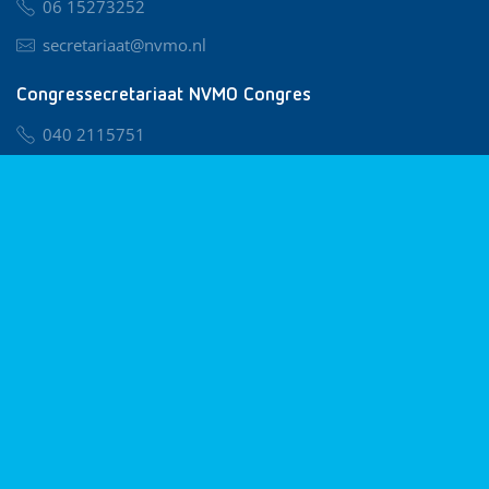
06 15273252
secretariaat@nvmo.nl
Congressecretariaat NVMO Congres
040 2115751
nvmo@congresservice.nl
Lid worden van NVMO
Privacy & Cookies
Algemene Voorwaarden
Klachtenregeling
© 2026 NVMO
Realisatie door
BUROTIJS