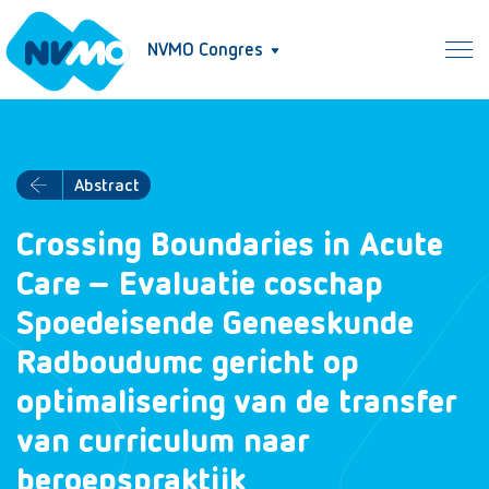
NVMO Congres
Abstract
Crossing Boundaries in Acute
Care – Evaluatie coschap
Spoedeisende Geneeskunde
Radboudumc gericht op
optimalisering van de transfer
van curriculum naar
beroepspraktijk