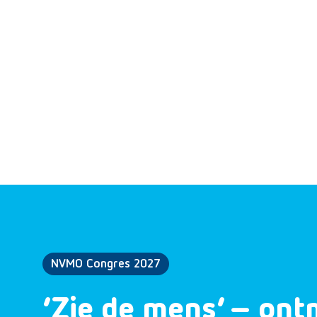
NVMO Congres 2027
‘Zie de mens’ – ont