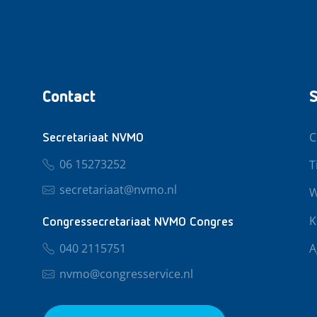
Contact
S
C
Secretariaat NVMO
06 15273252
T
secretariaat@nvmo.nl
W
K
Congressecretariaat NVMO Congres
040 2115751
A
nvmo@congresservice.nl