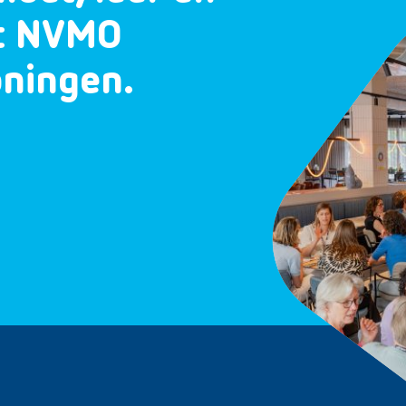
et NVMO
oningen.