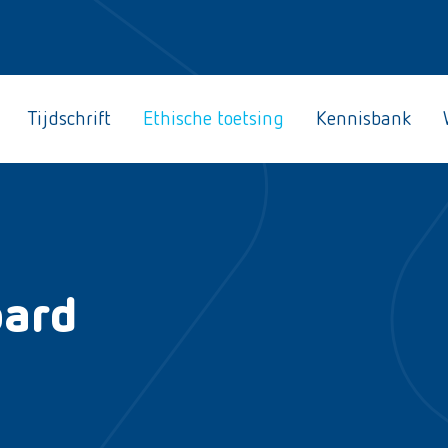
Tijdschrift
Ethische toetsing
Kennisbank
oard