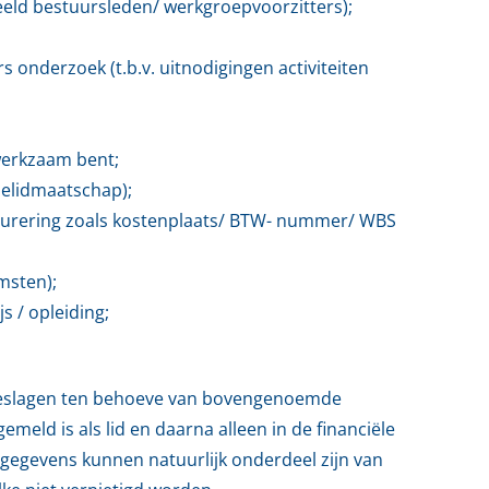
rbeeld bestuursleden/ werkgroepvoorzitters);
onderzoek (t.b.v. uitnodigingen activiteiten
 werkzaam bent;
ielidmaatschap);
turering zoals kostenplaats/ BTW- nummer/ WBS
msten);
 / opleiding;
slagen ten behoeve van bovengenoemde
eld is als lid en daarna alleen in de financiële
 gegevens kunnen natuurlijk onderdeel zijn van