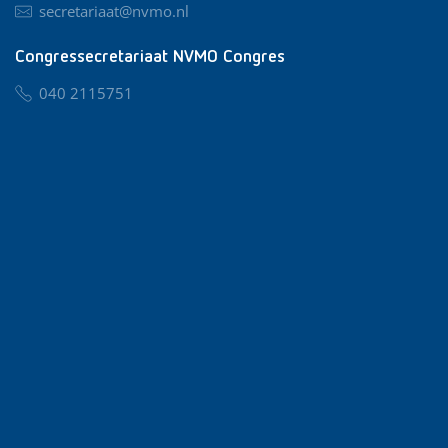
secretariaat@nvmo.nl
Congressecretariaat NVMO Congres
040 2115751
nvmo@congresservice.nl
Lid worden van NVMO
Privacy & Cookies
Algemene Voorwaarden
Klachtenregeling
© 2026 NVMO
Realisatie door
BUROTIJS