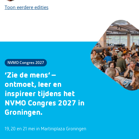
Toon eerdere edities
NVMO Congres 2027
‘Zie de mens’ –
ontmoet, leer en
inspireer tijdens het
NVMO Congres 2027 in
Groningen.
19, 20 en 21 mei in Martiniplaza Groningen