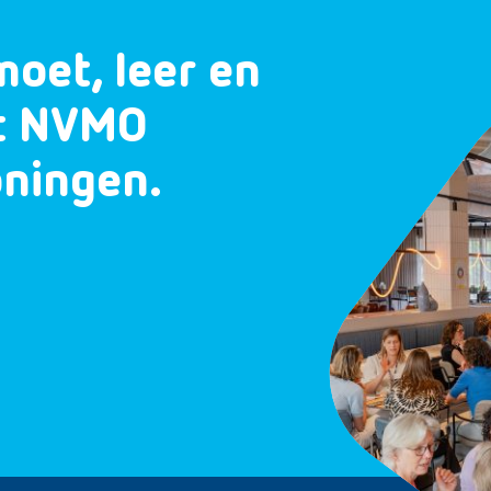
moet, leer en
et NVMO
oningen.