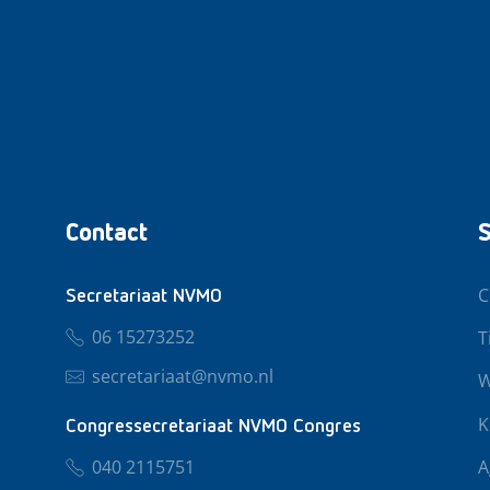
Contact
S
C
Secretariaat NVMO
06 15273252
T
secretariaat@nvmo.nl
W
K
Congressecretariaat NVMO Congres
040 2115751
A