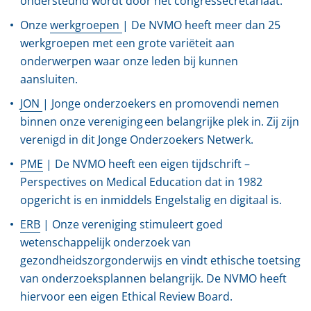
ondersteund wordt door het congressecretariaat.
Onze
werkgroepen
| De NVMO heeft
meer dan 25
werkgroepen
met
een grote variëteit aan
onderwerpen
waar onze leden bij kunnen
aansluiten.
JON
|
J
onge onderzoekers en promovendi
nemen
binnen
onze vereniging een belangrijke plek in.
Zij zijn
verenigd in dit Jonge Onderzoekers Netwerk
.
PME
| De NVMO heeft een eigen tijdschrift –
Perspectives on Medical Education dat in 1982
opgericht is en inmiddels Engelstalig en digitaal is.
ERB
| Onze vereniging stimuleert goed
wetenschappelijk onderzoek van
gezondheidszorgonderwijs en vindt ethische toetsing
van onderzoeksplannen belangrijk. De NVMO heeft
hiervoor een eigen Ethical Review Board.