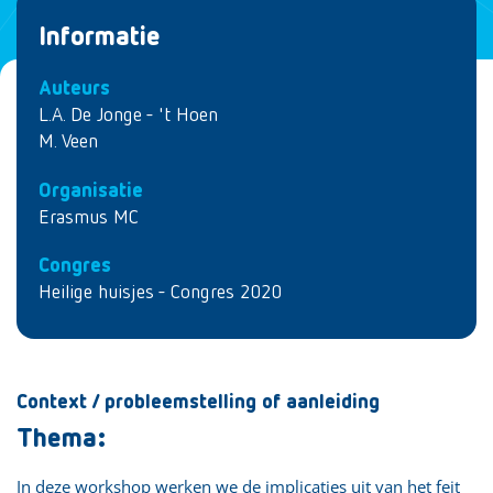
Informatie
Auteurs
L.A. De Jonge - 't Hoen
M. Veen
Organisatie
Erasmus MC
Congres
Heilige huisjes - Congres 2020
Context / probleemstelling of aanleiding
Thema:
In deze workshop werken we de implicaties uit van het feit