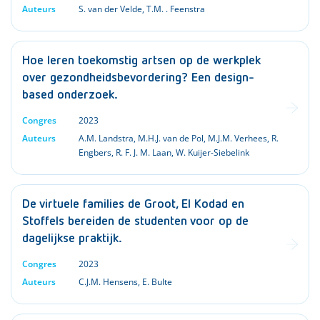
Auteurs
S. van der Velde
,
T.M. . Feenstra
Hoe leren toekomstig artsen op de werkplek
over gezondheidsbevordering? Een design-
based onderzoek.
Congres
2023
Auteurs
A.M. Landstra
,
M.H.J. van de Pol
,
M.J.M. Verhees
,
R.
Engbers
,
R. F. J. M. Laan
,
W. Kuijer-Siebelink
De virtuele families de Groot, El Kodad en
Stoffels bereiden de studenten voor op de
dagelijkse praktijk.
Congres
2023
Auteurs
C.J.M. Hensens
,
E. Bulte