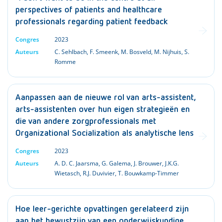
perspectives of patients and healthcare
professionals regarding patient feedback
Congres
2023
Auteurs
C. Sehlbach
,
F. Smeenk
,
M. Bosveld
,
M. Nijhuis
,
S.
Romme
Aanpassen aan de nieuwe rol van arts-assistent,
arts-assistenten over hun eigen strategieën en
die van andere zorgprofessionals met
Organizational Socialization als analytische lens
Congres
2023
Auteurs
A. D. C. Jaarsma
,
G. Galema
,
J. Brouwer
,
J.K.G.
Wietasch
,
R.J. Duvivier
,
T. Bouwkamp-Timmer
Hoe leer-gerichte opvattingen gerelateerd zijn
aan het bewustzijn van een onderwijskundige