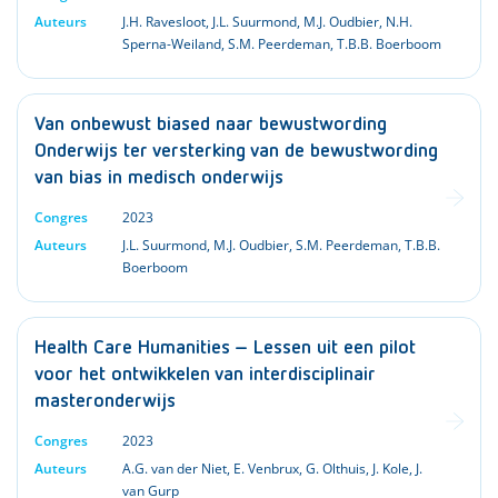
Auteurs
J.H. Ravesloot
,
J.L. Suurmond
,
M.J. Oudbier
,
N.H.
Sperna-Weiland
,
S.M. Peerdeman
,
T.B.B. Boerboom
Van onbewust biased naar bewustwording
Onderwijs ter versterking van de bewustwording
van bias in medisch onderwijs
Congres
2023
Auteurs
J.L. Suurmond
,
M.J. Oudbier
,
S.M. Peerdeman
,
T.B.B.
Boerboom
Health Care Humanities – Lessen uit een pilot
voor het ontwikkelen van interdisciplinair
masteronderwijs
Congres
2023
Auteurs
A.G. van der Niet
,
E. Venbrux
,
G. Olthuis
,
J. Kole
,
J.
van Gurp