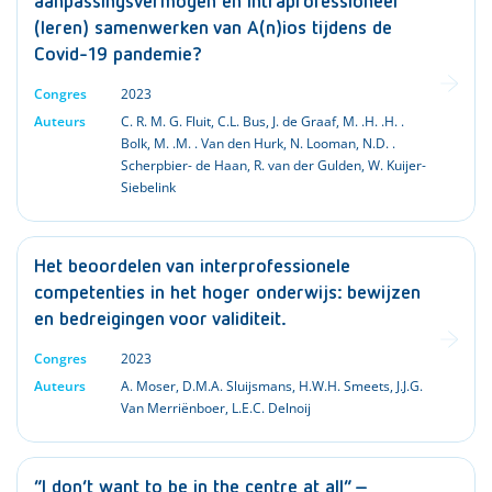
aanpassingsvermogen en intraprofessioneel
(leren) samenwerken van A(n)ios tijdens de
Covid-19 pandemie?
Congres
2023
Auteurs
C. R. M. G. Fluit
,
C.L. Bus
,
J. de Graaf
,
M. .H. .H. .
Bolk
,
M. .M. . Van den Hurk
,
N. Looman
,
N.D. .
Scherpbier- de Haan
,
R. van der Gulden
,
W. Kuijer-
Siebelink
Het beoordelen van interprofessionele
competenties in het hoger onderwijs: bewijzen
en bedreigingen voor validiteit.
Congres
2023
Auteurs
A. Moser
,
D.M.A. Sluijsmans
,
H.W.H. Smeets
,
J.J.G.
Van Merriënboer
,
L.E.C. Delnoij
“I don’t want to be in the centre at all” –