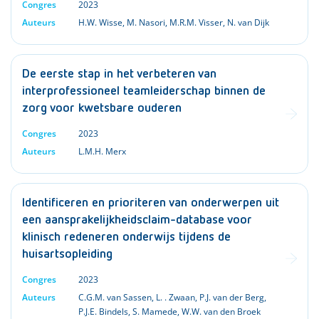
Congres
2023
Auteurs
H.W. Wisse
,
M. Nasori
,
M.R.M. Visser
,
N. van Dijk
De eerste stap in het verbeteren van
interprofessioneel teamleiderschap binnen de
zorg voor kwetsbare ouderen
Congres
2023
Auteurs
L.M.H. Merx
Identificeren en prioriteren van onderwerpen uit
een aansprakelijkheidsclaim-database voor
klinisch redeneren onderwijs tijdens de
huisartsopleiding
Congres
2023
Auteurs
C.G.M. van Sassen
,
L. . Zwaan
,
P.J. van der Berg
,
P.J.E. Bindels
,
S. Mamede
,
W.W. van den Broek