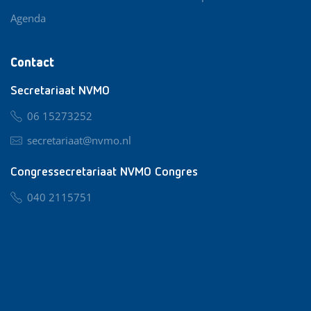
Agenda
Contact
Secretariaat NVMO
06 15273252
secretariaat@nvmo.nl
Congressecretariaat NVMO Congres
040 2115751
nvmo@congresservice.nl
Lid worden van NVMO