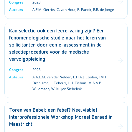
Congres
2023
Auteurs
A.F.M. Gerrits
,
C. van Hout
,
R. Pandit
,
R.R. de Jonge
Kan selectie ook een leerervaring zijn? Een
fenomenologische studie naar het leren van
sollicitanten door een e-assessment in de
selectieprocedure voor de medische
vervolgopleiding
Congres
2023
Auteurs
A.A.E.M. van der Velden
,
E.H.A.J. Coolen
,
J.M.T.
Draaisma
,
L. Teheux
,
L.H. Tiehuis
,
M.A.A.P.
Willemsen
,
W. Kuijer-Siebelink
Toren van Babel; een fabel? Nee, viable!
Interprofessionele Workshop Moreel Beraad in
Maastricht