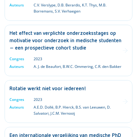
Auteurs
C.V. Verslype
,
D.B. Berardis
,
K.T. Thys
,
M.B.
Borremans
,
S.V. Verhaegen
Het effect van verplichte onderzoeksstages op
motivatie voor onderzoek in medische studenten
– een prospectieve cohort studie
Congres
2023
Auteurs
A. J. de Beaufort
,
B.W.C. Ommering
,
C.R. den Bakker
Rotatie werkt niet voor iedereen!
Congres
2023
Auteurs
A.E.D. Dollé
,
B.P. Hierck
,
B.S. van Leeuwen
,
D.
Salvatori
,
J.C.M. Vernooij
Een internationale vergelijking van medische PhD