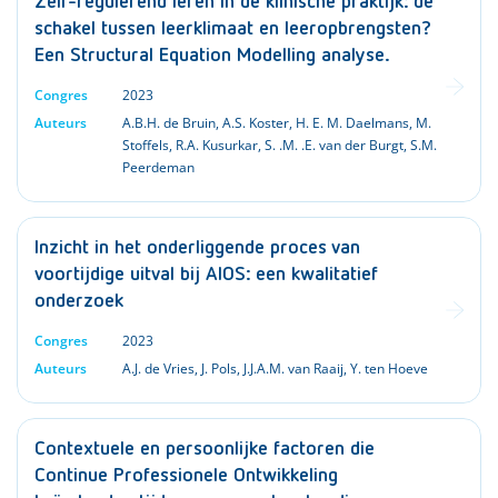
Zelf-regulerend leren in de klinische praktijk: de
schakel tussen leerklimaat en leeropbrengsten?
Een Structural Equation Modelling analyse.
Congres
2023
Auteurs
A.B.H. de Bruin
,
A.S. Koster
,
H. E. M. Daelmans
,
M.
Stoffels
,
R.A. Kusurkar
,
S. .M. .E. van der Burgt
,
S.M.
Peerdeman
Inzicht in het onderliggende proces van
voortijdige uitval bij AIOS: een kwalitatief
onderzoek
Congres
2023
Auteurs
A.J. de Vries
,
J. Pols
,
J.J.A.M. van Raaij
,
Y. ten Hoeve
Contextuele en persoonlijke factoren die
Continue Professionele Ontwikkeling