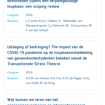
beïnvloeden tijdens een verpleegkundige
loopbaan: een scoping review
Congres
2023
Auteurs
J. Cramer-Kruit
,
J. Dikken
,
K. . Molendijk- van
Nieuwenhuyzen
,
L.J. Hakvoort
,
M. . Schuurmans
,
M.
F. van der Schaaf
Uitdaging of bedreiging? The impact van de
COVID-19 pandemie op de loopbaanontwikkeling
van geneeskundestudenten bekeken vanuit de
Transactionele Stress Theorie
Congres
2023
Auteurs
A.E.M. van Vianen
,
A.H. Fris
,
A.P.J. de Pagter
,
E.A.J.
van Hooft
,
M. de Hoog
Wat kunnen we leren van het