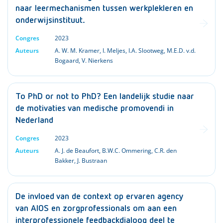
naar leermechanismen tussen werkplekleren en
onderwijsinstituut.
Congres
2023
Auteurs
A. W. M. Kramer
,
I. Meljes
,
I.A. Slootweg
,
M.E.D. v.d.
Bogaard
,
V. Nierkens
To PhD or not to PhD? Een landelijk studie naar
de motivaties van medische promovendi in
Nederland
Congres
2023
Auteurs
A. J. de Beaufort
,
B.W.C. Ommering
,
C.R. den
Bakker
,
J. Bustraan
De invloed van de context op ervaren agency
van AIOS en zorgprofessionals om aan een
interprofessionele feedbackdialoog deel te