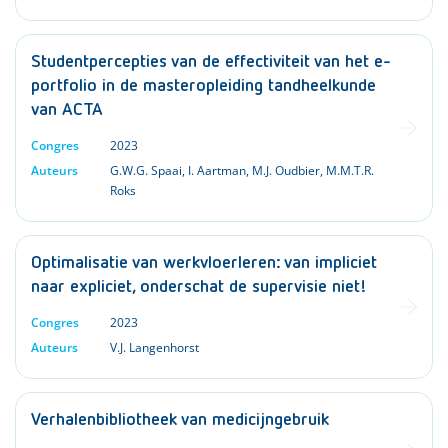
Studentpercepties van de effectiviteit van het e-
portfolio in de masteropleiding tandheelkunde
van ACTA
Congres
2023
Auteurs
G.W.G. Spaai
,
I. Aartman
,
M.J. Oudbier
,
M.M.T.R.
Roks
Optimalisatie van werkvloerleren: van impliciet
naar expliciet, onderschat de supervisie niet!
Congres
2023
Auteurs
V.J. Langenhorst
Verhalenbibliotheek van medicijngebruik