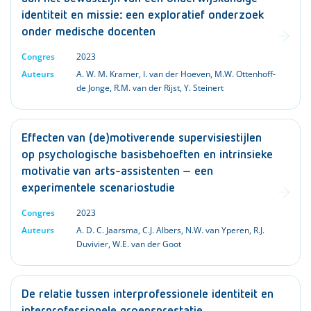
identiteit en missie: een exploratief onderzoek
onder medische docenten
Congres
2023
Auteurs
A. W. M. Kramer
,
I. van der Hoeven
,
M.W. Ottenhoff-
de Jonge
,
R.M. van der Rijst
,
Y. Steinert
Effecten van (de)motiverende supervisiestijlen
op psychologische basisbehoeften en intrinsieke
motivatie van arts-assistenten – een
experimentele scenariostudie
Congres
2023
Auteurs
A. D. C. Jaarsma
,
C.J. Albers
,
N.W. van Yperen
,
R.J.
Duvivier
,
W.E. van der Goot
De relatie tussen interprofessionele identiteit en