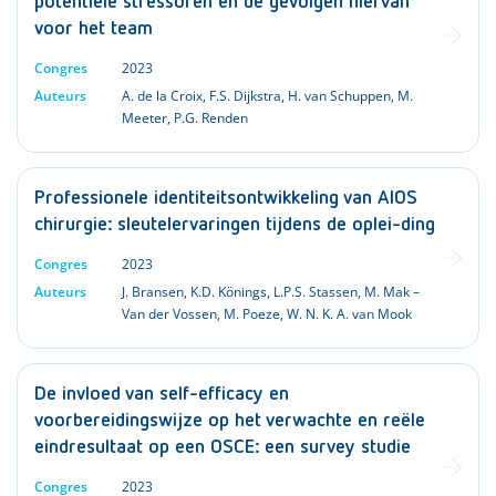
potentiële stressoren en de gevolgen hiervan
voor het team
Congres
2023
Auteurs
A. de la Croix
,
F.S. Dijkstra
,
H. van Schuppen
,
M.
Meeter
,
P.G. Renden
Professionele identiteitsontwikkeling van AIOS
chirurgie: sleutelervaringen tijdens de oplei-ding
Congres
2023
Auteurs
J. Bransen
,
K.D. Könings
,
L.P.S. Stassen
,
M. Mak –
Van der Vossen
,
M. Poeze
,
W. N. K. A. van Mook
De invloed van self-efficacy en
voorbereidingswijze op het verwachte en reële
eindresultaat op een OSCE: een survey studie
Congres
2023