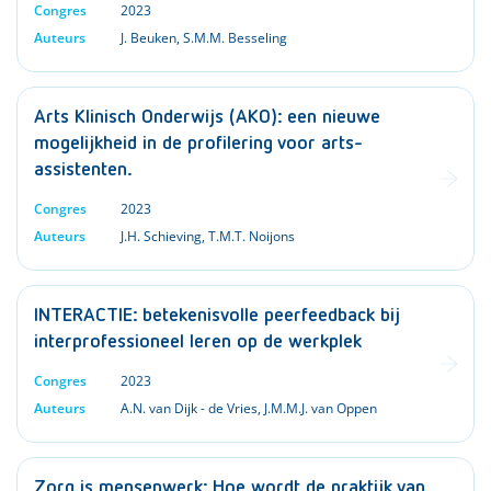
Congres
2023
Auteurs
J. Beuken
,
S.M.M. Besseling
Arts Klinisch Onderwijs (AKO): een nieuwe
mogelijkheid in de profilering voor arts-
assistenten.
Congres
2023
Auteurs
J.H. Schieving
,
T.M.T. Noijons
INTERACTIE: betekenisvolle peerfeedback bij
interprofessioneel leren op de werkplek
Congres
2023
Auteurs
A.N. van Dijk - de Vries
,
J.M.M.J. van Oppen
Zorg is mensenwerk: Hoe wordt de praktijk van