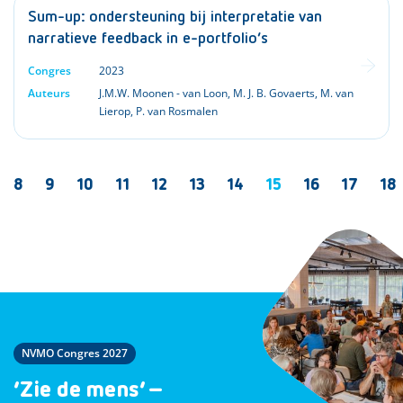
Sum-up: ondersteuning bij interpretatie van
narratieve feedback in e-portfolio’s
Congres
2023
Auteurs
J.M.W. Moonen - van Loon
,
M. J. B. Govaerts
,
M. van
Lierop
,
P. van Rosmalen
8
9
10
11
12
13
14
15
16
17
18
NVMO Congres 2027
‘Zie de mens’ –