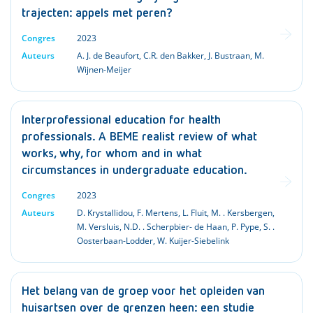
trajecten: appels met peren?
Congres
2023
Auteurs
A. J. de Beaufort
,
C.R. den Bakker
,
J. Bustraan
,
M.
Wijnen-Meijer
Interprofessional education for health
professionals. A BEME realist review of what
works, why, for whom and in what
circumstances in undergraduate education.
Congres
2023
Auteurs
D. Krystallidou
,
F. Mertens
,
L. Fluit
,
M. . Kersbergen
,
M. Versluis
,
N.D. . Scherpbier- de Haan
,
P. Pype
,
S. .
Oosterbaan-Lodder
,
W. Kuijer-Siebelink
Het belang van de groep voor het opleiden van
huisartsen over de grenzen heen: een studie