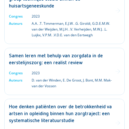
huisartsgeneeskunde
Congres
2023
Auteurs
A.A. .T. Timmerman
,
E.J.W. .G. Giroldi
,
G.D.E.M.W.
van der Weijden
,
M.J.H. .V. Verheijden
,
M.W.J. .L.
Luijkx
,
V.P.M. .V.D.E. van den Eertwegh
Samen leren met behulp van zorgdata in de
eerstelijnszorg: een realist review
Congres
2023
Auteurs
D. van der Winden
,
E. De Groot
,
J. Bont
,
M.M. Mak-
van der Vossen
Hoe denken patiënten over de betrokkenheid va
artsen in opleiding binnen hun zorgtraject: een
systematische literatuurstudie