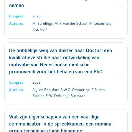
nemen
Congres
2023
Auteurs
M. Eurelings
,
M. F. van der Schaaf
,
M. Lesterhuis
,
R.G. Hoff
De hobbelige weg van dokter naar Doctor: een
kwalitatieve studie naar ontwikkeling van
motivatie van Nederlandse medische
promovendi voor het behalen van een PhD
Congres
2023
Auteurs
A. J. de Beaufort
,
B.W.C. Ommering
,
C.R. den
Bakker
,
F. W. Dekker
,
J. Bustraan
Wat zijn eigenschappen van een vaardige
communicator in de spreekkamer: een nominal
group technique studie binnen de