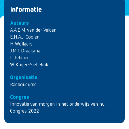
Informatie
Auteurs
A.A.E.M. van der Velden
E.H.A.J. Coolen
H Wollaars
J.M.T. Draaisma
L. Teheux
W. Kuijer-Siebelink
Organisatie
Radboudumc
Congres
Innovatie van morgen in het onderwijs van nu -
Congres 2022