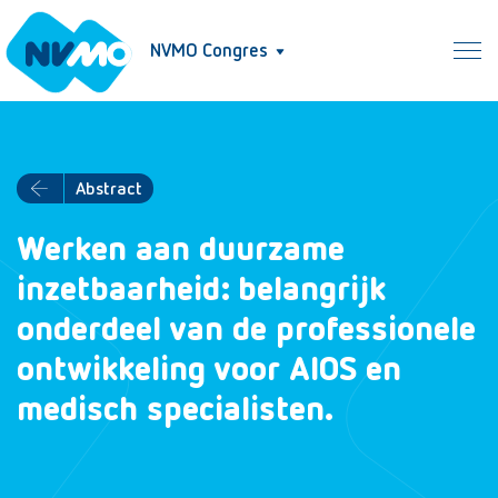
NVMO Congres
Abstract
Werken aan duurzame
inzetbaarheid: belangrijk
onderdeel van de professionele
ontwikkeling voor AIOS en
medisch specialisten.