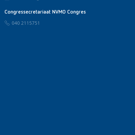
Congressecretariaat NVMO Congres
040 2115751
nvmo@congresservice.nl
Lid worden van NVMO
Privacy & Cookies
Algemene Voorwaarden
Klachtenregeling
© 2026 NVMO
Realisatie door
BUROTIJS