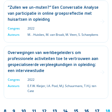
“Zullen we un-muten?” Een Conversatie Analyse
van participatie in online groepsreflectie met
huisartsen in opleiding
Congres
2022
Auteurs
M. . Huiskes
,
M. van Braak
,
M. Veen
,
S. Schaepkens
Overwegingen van werkbegeleiders om
professionele activiteiten toe te vertrouwen aan
gespecialiseerde verpleegkundigen in opleiding:
een interviewstudie
Congres
2022
Auteurs
E.F.W. Kleijer
,
I.A. Pool
,
M.J. Schuurmans
,
T.H.J. ten
Cate
8
9
10
11
12
13
14
15
16
17
18