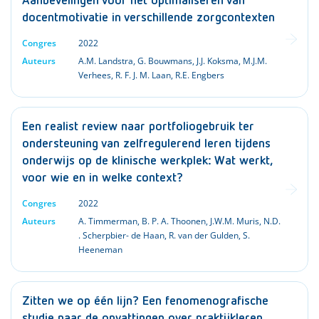
Aanbevelingen voor het optimaliseren van
docentmotivatie in verschillende zorgcontexten
Congres
2022
Auteurs
A.M. Landstra
,
G. Bouwmans
,
J.J. Koksma
,
M.J.M.
Verhees
,
R. F. J. M. Laan
,
R.E. Engbers
Een realist review naar portfoliogebruik ter
ondersteuning van zelfregulerend leren tijdens
onderwijs op de klinische werkplek: Wat werkt,
voor wie en in welke context?
Congres
2022
Auteurs
A. Timmerman
,
B. P. A. Thoonen
,
J.W.M. Muris
,
N.D.
. Scherpbier- de Haan
,
R. van der Gulden
,
S.
Heeneman
Zitten we op één lijn? Een fenomenografische
studie naar de opvattingen over praktijkleren