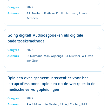
Congres
2022
Auteurs
A.F. Norbart
,
K. Alake
,
P.E.H. Hermsen
,
T. van
Kempen
Going digital! Audiodagboeken als digitale
onderzoeksmethode
Congres
2022
Auteurs
D. Dolmans
,
M.H. Wijbenga
,
R.J. Duvivier
,
W.E. van
der Goot
Opleiden over grenzen: interventies voor het
intraprofessioneel opleiden op de werkplek in de
medische vervolgopleidingen
Congres
2022
Auteurs
A.A.E.M. van der Velden
,
E.H.A.J. Coolen
,
J.M.T.