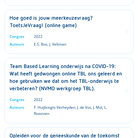
Hoe goed is jouw meerkeuzevraag?
ToetsJeVraag! (online game)
Congres
2022
Auteurs
E.S. Bos
,
J. Veltman
Team Based Learning onderwijs na COVID-19:
Wat heeft gedwongen online TBL ons geleerd en
hoe gebruiken we dat om het TBL-onderwijs te
verbeteren? (NVMO werkgroep TBL).
Congres
2022
Auteurs
F. Huijbregts-Verheyden
,
J. de Vos
,
J. Mol
,
L.
Roossien
Opleiden voor de geneeskunde van de toekomst