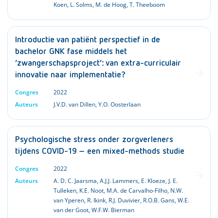
Koen
,
L. Solms
,
M. de Hoog
,
T. Theeboom
Introductie van patiënt perspectief in de
bachelor GNK fase middels het
‘zwangerschapsproject’: van extra-curriculair
innovatie naar implementatie?
Congres
2022
Auteurs
J.V.D. van Dillen
,
Y.O. Oosterlaan
Psychologische stress onder zorgverleners
tijdens COVID-19 – een mixed-methods studie
Congres
2022
Auteurs
A. D. C. Jaarsma
,
A.J.J. Lammers
,
E. Kloeze
,
J. E.
Tulleken
,
K.E. Noot
,
M.A. de Carvalho-Filho
,
N.W.
van Yperen
,
R. Ikink
,
R.J. Duvivier
,
R.O.B. Gans
,
W.E.
van der Goot
,
W.F.W. Bierman