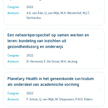
Congres
2022
Auteurs
A.E. van Ede
,
I.J. van Wijk
,
M.A. Westerhof
,
M.J.T.
Gerhardus
Een netwerkperspectief op samen werken en
leren: bundeling van inzichten uit
gezondheidszorg en onderwijs
Congres
2022
Auteurs
D. Vermond
,
E. De Groot
,
W.A. de Jong
Planetary Health in het geneeskunde curriculum
als onderdeel van academische vorming
Congres
2022
Auteurs
F. Schuit
,
I.J. van Wijk
,
M. Diepeveen
,
P.N.D. Elders