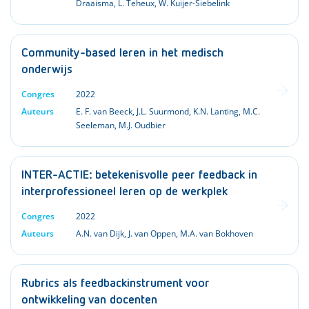
Draaisma
,
L. Teheux
,
W. Kuijer-Siebelink
Community-based leren in het medisch
onderwijs
Congres
2022
Auteurs
E. F. van Beeck
,
J.L. Suurmond
,
K.N. Lanting
,
M.C.
Seeleman
,
M.J. Oudbier
INTER-ACTIE: betekenisvolle peer feedback in
interprofessioneel leren op de werkplek
Congres
2022
Auteurs
A.N. van Dijk
,
J. van Oppen
,
M.A. van Bokhoven
Rubrics als feedbackinstrument voor
ontwikkeling van docenten