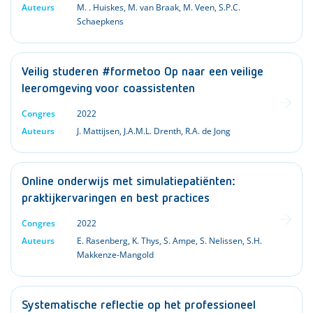
Auteurs
M. . Huiskes
,
M. van Braak
,
M. Veen
,
S.P.C.
Schaepkens
Veilig studeren #formetoo Op naar een veilige
leeromgeving voor coassistenten
Congres
2022
Auteurs
J. Mattijsen
,
J.A.M.L. Drenth
,
R.A. de Jong
Online onderwijs met simulatiepatiënten:
praktijkervaringen en best practices
Congres
2022
Auteurs
E. Rasenberg
,
K. Thys
,
S. Ampe
,
S. Nelissen
,
S.H.
Makkenze-Mangold
Systematische reflectie op het professioneel