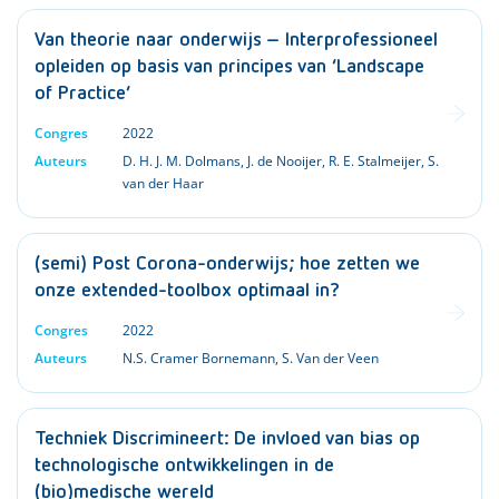
Van theorie naar onderwijs – Interprofessioneel
opleiden op basis van principes van ‘Landscape
of Practice’
Congres
2022
Auteurs
D. H. J. M. Dolmans
,
J. de Nooijer
,
R. E. Stalmeijer
,
S.
van der Haar
(semi) Post Corona-onderwijs; hoe zetten we
onze extended-toolbox optimaal in?
Congres
2022
Auteurs
N.S. Cramer Bornemann
,
S. Van der Veen
Techniek Discrimineert: De invloed van bias op
technologische ontwikkelingen in de
(bio)medische wereld