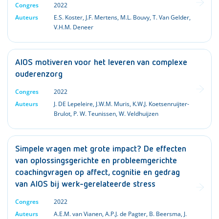
Congres
2022
Auteurs
E.S. Koster
,
J.F. Mertens
,
M.L. Bouvy
,
T. Van Gelder
,
V.H.M. Deneer
AIOS motiveren voor het leveren van complexe
ouderenzorg
Congres
2022
Auteurs
J. DE Lepeleire
,
J.W.M. Muris
,
K.W.J. Koetsenruijter-
Brulot
,
P. W. Teunissen
,
W. Veldhuijzen
Simpele vragen met grote impact? De effecten
van oplossingsgerichte en probleemgerichte
coachingvragen op affect, cognitie en gedrag
van AIOS bij werk-gerelateerde stress
Congres
2022
Auteurs
A.E.M. van Vianen
,
A.P.J. de Pagter
,
B. Beersma
,
J.