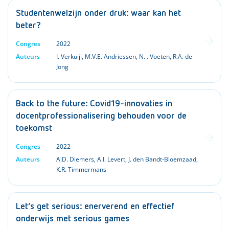
Studentenwelzijn onder druk: waar kan het
beter?
Congres
2022
Auteurs
I. Verkuijl
,
M.V.E. Andriessen
,
N. . Voeten
,
R.A. de
Jong
Back to the future: Covid19-innovaties in
docentprofessionalisering behouden voor de
toekomst
Congres
2022
Auteurs
A.D. Diemers
,
A.I. Levert
,
J. den Bandt-Bloemzaad
,
K.R. Timmermans
Let’s get serious: enerverend en effectief
onderwijs met serious games