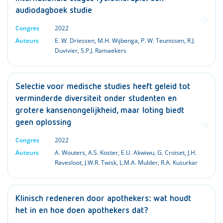
audiodagboek studie
Congres
2022
Auteurs
E. W. Driessen
,
M.H. Wijbenga
,
P. W. Teunissen
,
R.J.
Duvivier
,
S.P.J. Ramaekers
Selectie voor medische studies heeft geleid tot
verminderde diversiteit onder studenten en
grotere kansenongelijkheid, maar loting biedt
geen oplossing
Congres
2022
Auteurs
A. Wouters
,
A.S. Koster
,
E.U. Akwiwu
,
G. Croiset
,
J.H.
Ravesloot
,
J.W.R. Twisk
,
L.M.A. Mulder
,
R.A. Kusurkar
Klinisch redeneren door apothekers: wat houdt
het in en hoe doen apothekers dat?