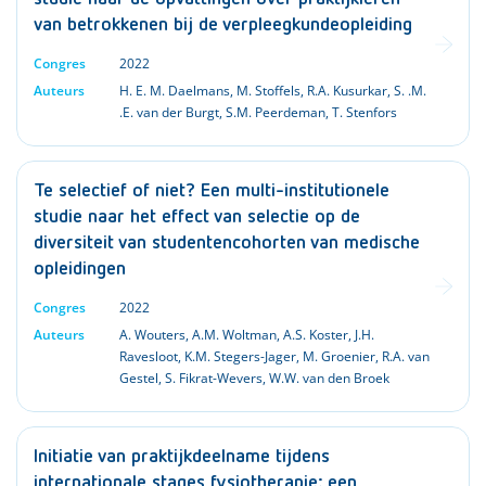
van betrokkenen bij de verpleegkundeopleiding
Congres
2022
Auteurs
H. E. M. Daelmans
,
M. Stoffels
,
R.A. Kusurkar
,
S. .M.
.E. van der Burgt
,
S.M. Peerdeman
,
T. Stenfors
Te selectief of niet? Een multi-institutionele
studie naar het effect van selectie op de
diversiteit van studentencohorten van medische
opleidingen
Congres
2022
Auteurs
A. Wouters
,
A.M. Woltman
,
A.S. Koster
,
J.H.
Ravesloot
,
K.M. Stegers-Jager
,
M. Groenier
,
R.A. van
Gestel
,
S. Fikrat-Wevers
,
W.W. van den Broek
Initiatie van praktijkdeelname tijdens
internationale stages fysiotherapie: een