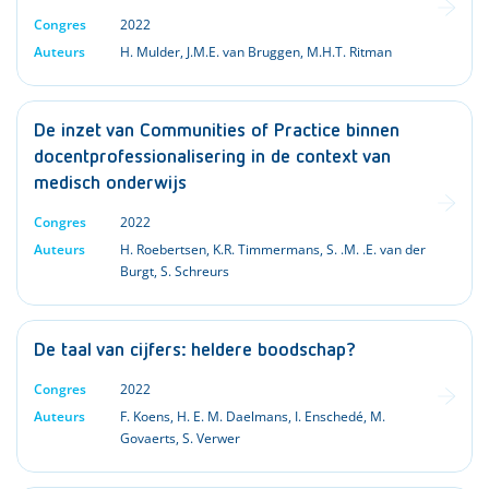
Congres
2022
Auteurs
H. Mulder
,
J.M.E. van Bruggen
,
M.H.T. Ritman
De inzet van Communities of Practice binnen
docentprofessionalisering in de context van
medisch onderwijs
Congres
2022
Auteurs
H. Roebertsen
,
K.R. Timmermans
,
S. .M. .E. van der
Burgt
,
S. Schreurs
De taal van cijfers: heldere boodschap?
Congres
2022
Auteurs
F. Koens
,
H. E. M. Daelmans
,
I. Enschedé
,
M.
Govaerts
,
S. Verwer