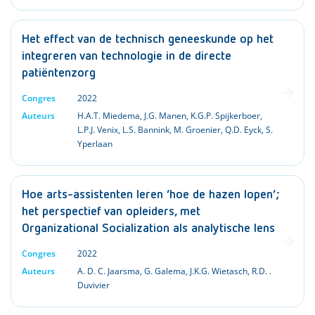
Het effect van de technisch geneeskunde op het
integreren van technologie in de directe
patiëntenzorg
Congres
2022
Auteurs
H.A.T. Miedema
,
J.G. Manen
,
K.G.P. Spijkerboer
,
L.P.J. Venix
,
L.S. Bannink
,
M. Groenier
,
Q.D. Eyck
,
S.
Yperlaan
Hoe arts-assistenten leren ‘hoe de hazen lopen’;
het perspectief van opleiders, met
Organizational Socialization als analytische lens
Congres
2022
Auteurs
A. D. C. Jaarsma
,
G. Galema
,
J.K.G. Wietasch
,
R.D. .
Duvivier