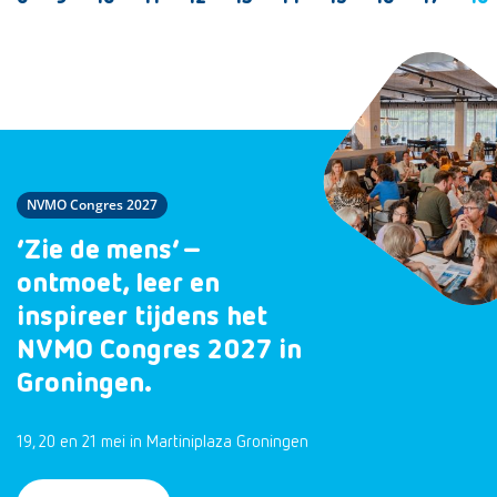
NVMO Congres 2027
‘Zie de mens’ –
ontmoet, leer en
inspireer tijdens het
NVMO Congres 2027 in
Groningen.
19, 20 en 21 mei in Martiniplaza Groningen