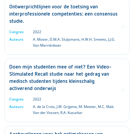
Ontwerprichtlijnen voor de toetsing van
interprofessionele competenties: een consensus
studie.
Congres
2022
Auteurs
A. Moser
,
D.M.A. Sluijsmans
,
H.W.H. Smeets
,
J.J.G.
Van Merriënboer
Doen mijn studenten mee of niet? Een Video-
Stimulated Recall studie naar het gedrag van
medisch studenten tijdens kleinschalig
activerend onderwijs
Congres
2022
Auteurs
A. de la Croix
,
J.W. Grijpma
,
M. Meeter
,
M.C. Mak-
Van der Vossen
,
R.A. Kusurkar