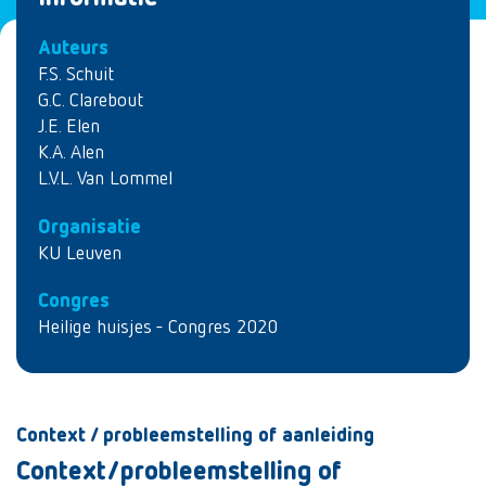
Auteurs
F.S. Schuit
G.C. Clarebout
J.E. Elen
K.A. Alen
L.V.L. Van Lommel
Organisatie
KU Leuven
Congres
Heilige huisjes - Congres 2020
Context / probleemstelling of aanleiding
Context/probleemstelling of