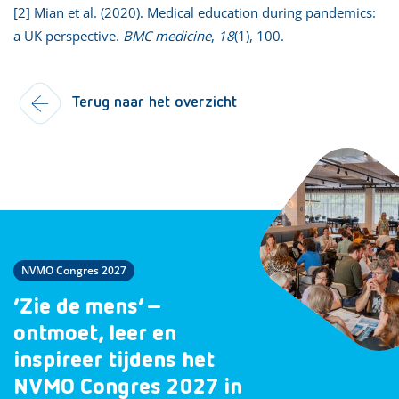
[2] Mian et al. (2020). Medical education during pandemics:
a UK perspective.
BMC medicine
,
18
(1), 100.
Terug naar het overzicht
NVMO Congres 2027
‘Zie de mens’ –
ontmoet, leer en
inspireer tijdens het
NVMO Congres 2027 in