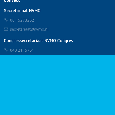
Contact
Secretariaat NVMO
06 15273252
secretariaat@nvmo.nl
Congressecretariaat NVMO Congres
040 2115751
nvmo@congresservice.nl
Lid worden van NVMO
Privacy & Cookies
Algemene Voorwaarden
Klachtenregeling
© 2026 NVMO
Realisatie door
BUROTIJS