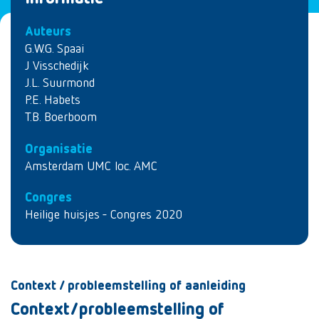
Auteurs
G.W.G. Spaai
J Visschedijk
J.L. Suurmond
P.E. Habets
T.B. Boerboom
Organisatie
Amsterdam UMC loc. AMC
Congres
Heilige huisjes - Congres 2020
Context / probleemstelling of aanleiding
Context/probleemstelling of