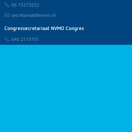
06 15273252
secretariaat@nvmo.nl
Congressecretariaat NVMO Congres
040 2115751
nvmo@congresservice.nl
Lid worden van NVMO
Privacy & Cookies
Algemene Voorwaarden
Klachtenregeling
© 2026 NVMO
Realisatie door
BUROTIJS