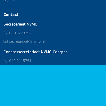
Contact
Secretariaat NVMO
06 15273252
secretariaat@nvmo.nl
Congressecretariaat NVMO Congres
040 2115751
nvmo@congresservice.nl
Lid worden van NVMO
Privacy & Cookies
Algemene Voorwaarden