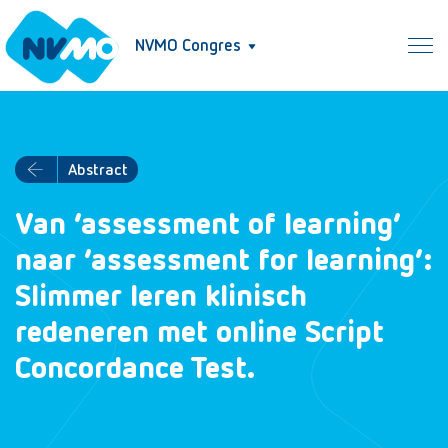
NVMO Congres
Abstract
Van ‘assessment of learning’
naar ‘assessment for learning’:
Slimmer leren klinisch
redeneren met online Script
Concordance Test.