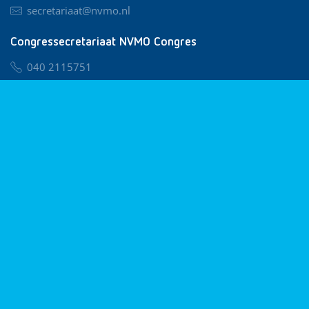
secretariaat@nvmo.nl
Congressecretariaat NVMO Congres
040 2115751
nvmo@congresservice.nl
Lid worden van NVMO
Privacy & Cookies
Algemene Voorwaarden
Klachtenregeling
© 2026 NVMO
Realisatie door
BUROTIJS