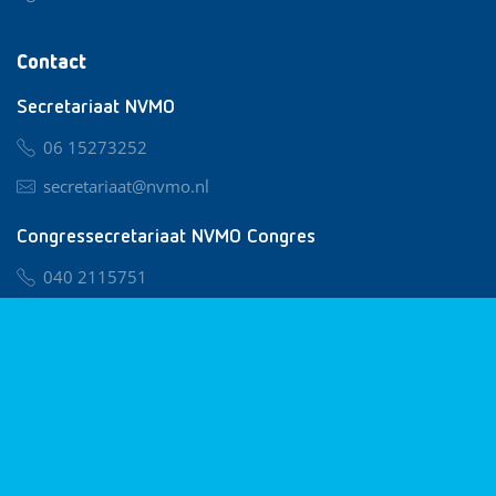
Contact
Secretariaat NVMO
06 15273252
secretariaat@nvmo.nl
Congressecretariaat NVMO Congres
040 2115751
nvmo@congresservice.nl
Lid worden van NVMO
Privacy & Cookies
Algemene Voorwaarden