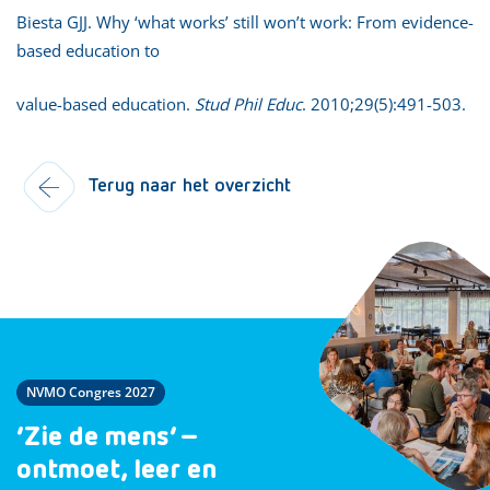
Biesta GJJ. Why ‘what works’ still won’t work: From evidence-
based education to
value-based education.
Stud Phil Educ
. 2010;29(5):491-503.
Terug naar het overzicht
NVMO Congres 2027
‘Zie de mens’ –
ontmoet, leer en