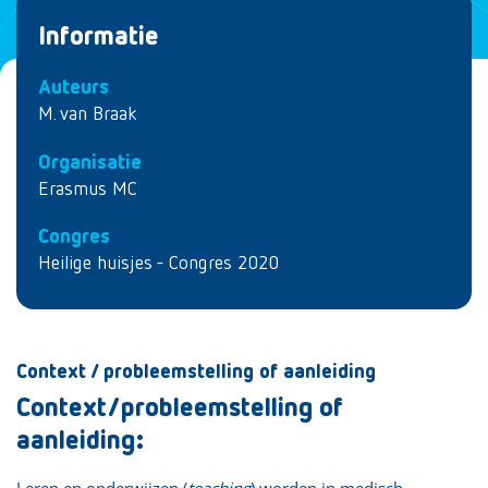
Informatie
Auteurs
M. van Braak
Organisatie
Erasmus MC
Congres
Heilige huisjes - Congres 2020
Context / probleemstelling of aanleiding
Context/probleemstelling of
aanleiding:
Leren en onderwijzen (
teaching
) worden in medisch