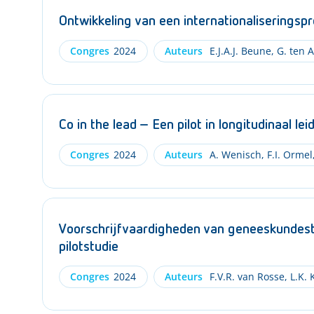
Ontwikkeling van een internationaliseringsp
Congres
2024
Auteurs
E.J.A.J. Beune
,
G. ten 
Co in the lead – Een pilot in longitudinaal l
Congres
2024
Auteurs
A. Wenisch
,
F.I. Ormel
Voorschrijfvaardigheden van geneeskundest
pilotstudie
Congres
2024
Auteurs
F.V.R. van Rosse
,
L.K. 