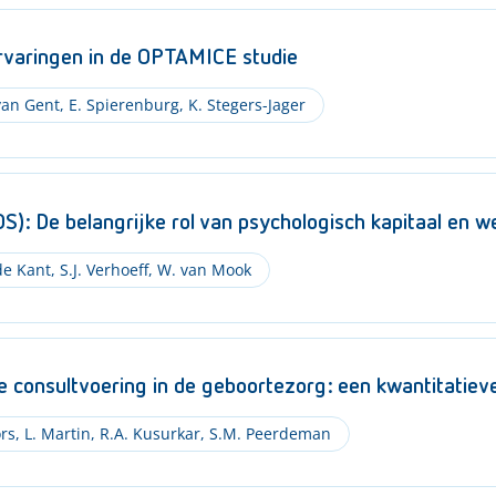
rvaringen in de OPTAMICE studie
van Gent
,
E. Spierenburg
,
K. Stegers-Jager
IOS): De belangrijke rol van psychologisch kapitaal en w
de Kant
,
S.J. Verhoeff
,
W. van Mook
consultvoering in de geboortezorg: een kwantitatieve
rs
,
L. Martin
,
R.A. Kusurkar
,
S.M. Peerdeman