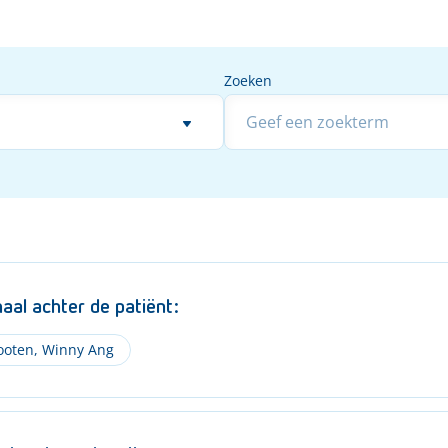
Zoeken
Zoeken
al achter de patiënt:
ooten
,
Winny Ang