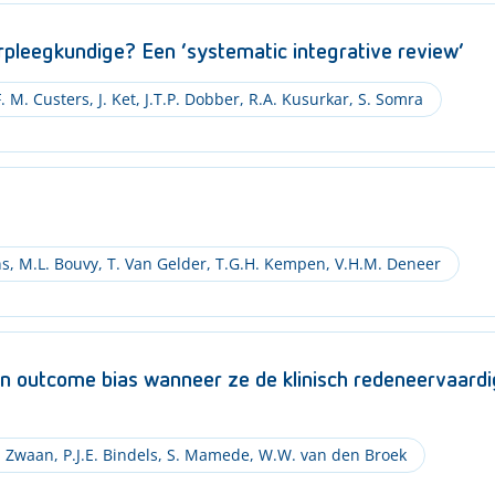
erpleegkundige? Een ‘systematic integrative review’
F. M. Custers
,
J. Ket
,
J.T.P. Dobber
,
R.A. Kusurkar
,
S. Somra
ns
,
M.L. Bouvy
,
T. Van Gelder
,
T.G.H. Kempen
,
V.H.M. Deneer
n outcome bias wanneer ze de klinisch redeneervaardig
. Zwaan
,
P.J.E. Bindels
,
S. Mamede
,
W.W. van den Broek