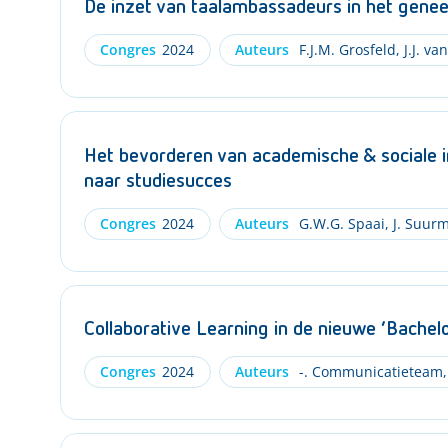
De inzet van taalambassadeurs in het gene
Congres
2024
Auteurs
F.J.M. Grosfeld
,
J.J. va
Het bevorderen van academische & sociale i
naar studiesucces
Congres
2024
Auteurs
G.W.G. Spaai
,
J. Suur
Collaborative Learning in de nieuwe ‘Bache
Congres
2024
Auteurs
-. Communicatieteam
,