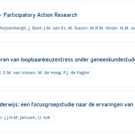
– Participatory Action Research
 Muijsenbergh
,
J. Bont
,
J.M. van Es
,
M. Nasori
,
M.R.M. Visser
,
N.M. v
nderen van loopbaankeuzestress onder geneeskundestu
t
,
E.M. van Vianen
,
M. de Hoog
,
P.J. de Pagter
onderwijs: een focusgroepstudie naar de ervaringen van
r
,
J.J.H.M. Janssen
,
U. Isik