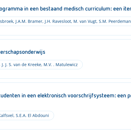
rogramma in een bestaand medisch curriculum: een iter
Asbroek
,
J.A.M. Bramer
,
J.H. Ravesloot
,
M. van Vugt
,
S.M. Peerdeman
eiderschapsonderwijs
,
J. J. S. van de Kreeke
,
M.V. . Matulewicz
udenten in een elektronisch voorschrijfsysteem: een 
Kalfsvel
,
S.E.A. El Abdouni