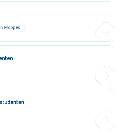
an Moppes
denten
 studenten