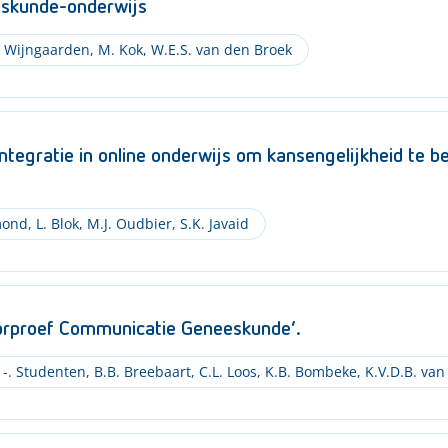
eskunde-onderwijs
n Wijngaarden
,
M. Kok
,
W.E.S. van den Broek
ntegratie in online onderwijs om kansengelijkheid te 
mond
,
L. Blok
,
M.J. Oudbier
,
S.K. Javaid
lorproef Communicatie Geneeskunde’.
-. Studenten
,
B.B. Breebaart
,
C.L. Loos
,
K.B. Bombeke
,
K.V.D.B. van