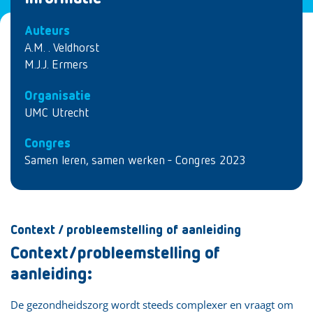
Auteurs
A.M. . Veldhorst
M.J.J. Ermers
Organisatie
UMC Utrecht
Congres
Samen leren, samen werken - Congres 2023
Context / probleemstelling of aanleiding
Context/probleemstelling of
aanleiding:
De gezondheidszorg wordt steeds complexer en vraagt om