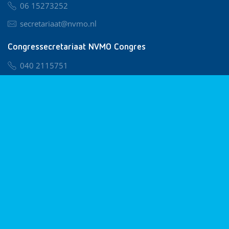
06 15273252
secretariaat@nvmo.nl
Congressecretariaat NVMO Congres
040 2115751
nvmo@congresservice.nl
Lid worden van NVMO
Privacy & Cookies
Algemene Voorwaarden
Klachtenregeling
© 2026 NVMO
Realisatie door
BUROTIJS