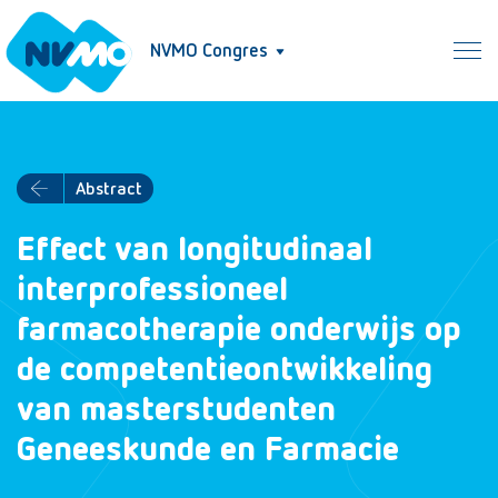
NVMO Congres
Abstract
Effect van longitudinaal
interprofessioneel
farmacotherapie onderwijs op
de competentieontwikkeling
van masterstudenten
Geneeskunde en Farmacie