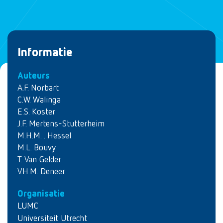
Informatie
Auteurs
A.F. Norbart
C.W. Walinga
E.S. Koster
J.F. Mertens-Stutterheim
M.H.M. . Hessel
M.L. Bouvy
T. Van Gelder
V.H.M. Deneer
Organisatie
LUMC
Universiteit Utrecht