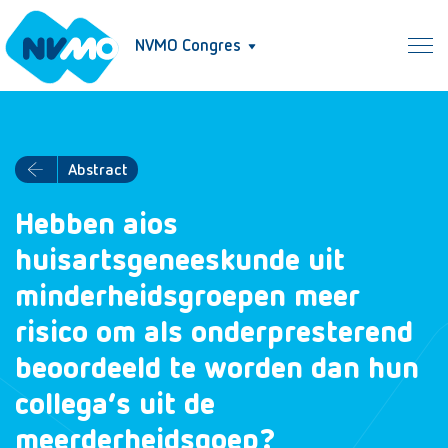
NVMO Congres
Abstract
Hebben aios
huisartsgeneeskunde uit
minderheidsgroepen meer
risico om als onderpresterend
beoordeeld te worden dan hun
collega’s uit de
meerderheidsgoep?