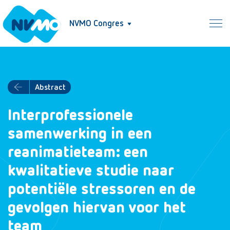
NVMO Congres
Abstract
Interprofessionele
samenwerking in een
reanimatieteam: een
kwalitatieve studie naar
potentiële stressoren en de
gevolgen hiervan voor het
team