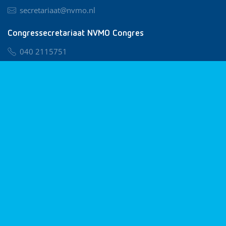
secretariaat@nvmo.nl
Congressecretariaat NVMO Congres
040 2115751
nvmo@congresservice.nl
Lid worden van NVMO
Privacy & Cookies
Algemene Voorwaarden
Klachtenregeling
© 2026 NVMO
Realisatie door
BUROTIJS