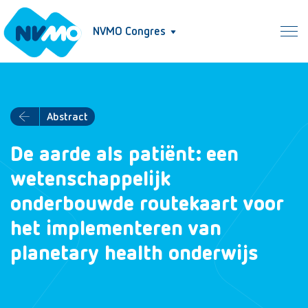
NVMO Congres
Abstract
De aarde als patiënt: een
wetenschappelijk
onderbouwde routekaart voor
het implementeren van
planetary health onderwijs