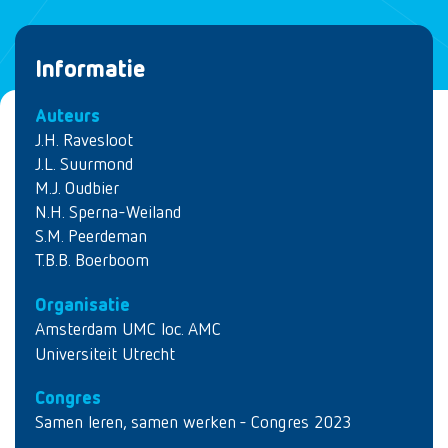
Informatie
Auteurs
J.H. Ravesloot
J.L. Suurmond
M.J. Oudbier
N.H. Sperna-Weiland
S.M. Peerdeman
T.B.B. Boerboom
Organisatie
Amsterdam UMC loc. AMC
Universiteit Utrecht
Congres
Samen leren, samen werken - Congres 2023