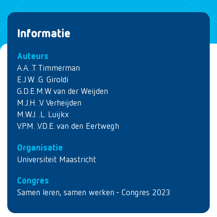
Informatie
Auteurs
A.A. .T. Timmerman
E.J.W. .G. Giroldi
G.D.E.M.W. van der Weijden
M.J.H. .V. Verheijden
M.W.J. .L. Luijkx
V.P.M. .V.D.E. van den Eertwegh
Organisatie
Universiteit Maastricht
Congres
Samen leren, samen werken - Congres 2023