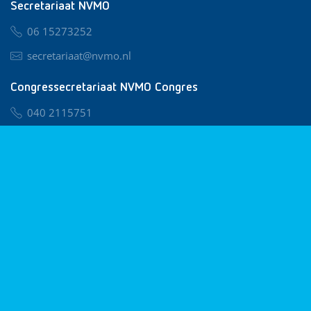
Secretariaat NVMO
06 15273252
secretariaat@nvmo.nl
Congressecretariaat NVMO Congres
040 2115751
nvmo@congresservice.nl
Lid worden van NVMO
Privacy & Cookies
Algemene Voorwaarden
Klachtenregeling
© 2026 NVMO
Realisatie door
BUROTIJS