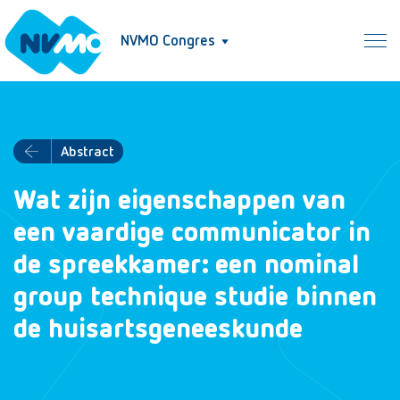
NVMO Congres
Abstract
Wat zijn eigenschappen van
een vaardige communicator in
de spreekkamer: een nominal
group technique studie binnen
de huisartsgeneeskunde