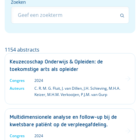
Zoeken
Zoeken
1154 abstracts
Keuzecoschap Onderwijs & Opleiden: de
toekomstige arts als opleider
Congres
2024
Auteurs
C. R. M. G. Fluit
,
J. van Dillen
,
J.H. Schieving
,
M.H.A.
Keizer
,
M.H.M. Verkooijen
,
P.J.M. van Gurp
Multidimensionele analyse en follow-up bij de
kwetsbare patiënt op de verpleegafdeling.
Congres
2024