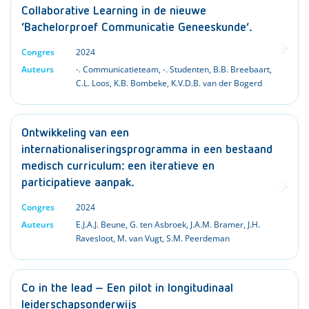
Collaborative Learning in de nieuwe
‘Bachelorproef Communicatie Geneeskunde’.
Congres
2024
Auteurs
-. Communicatieteam
,
-. Studenten
,
B.B. Breebaart
,
C.L. Loos
,
K.B. Bombeke
,
K.V.D.B. van der Bogerd
Ontwikkeling van een
internationaliseringsprogramma in een bestaand
medisch curriculum: een iteratieve en
participatieve aanpak.
Congres
2024
Auteurs
E.J.A.J. Beune
,
G. ten Asbroek
,
J.A.M. Bramer
,
J.H.
Ravesloot
,
M. van Vugt
,
S.M. Peerdeman
Co in the lead – Een pilot in longitudinaal
leiderschapsonderwijs