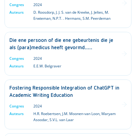
Congres
2024
Auteurs
D. Roosdorp
,
J. J. S. van de Kreeke
,
J. Jeltes
,
M.
Erwteman
,
N.P.T. . Hermans
,
S.M. Peerdeman
Die ene persoon of die ene gebeurtenis die je
als (para)medicus heeft gevormd…..
Congres
2024
Auteurs
E.E.W. Belgraver
Fostering Responsible Integration of ChatGPT in
Academic Writing Education
Congres
2024
Auteurs
H.R. Roebertsen
,
J.M. Moonen-van Loon
,
Maryam
Asoodar
,
S.V.L. van Laar