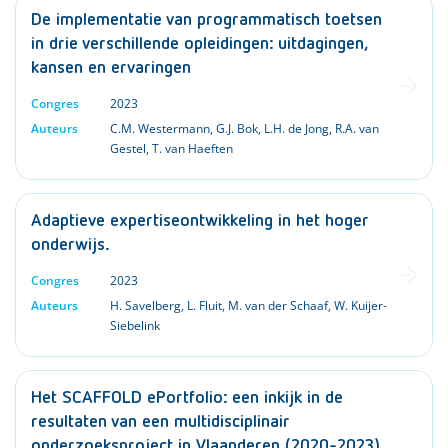
De implementatie van programmatisch toetsen
in drie verschillende opleidingen: uitdagingen,
kansen en ervaringen
Congres
2023
Auteurs
C.M. Westermann
,
G.J. Bok
,
L.H. de Jong
,
R.A. van
Gestel
,
T. van Haeften
Adaptieve expertiseontwikkeling in het hoger
onderwijs.
Congres
2023
Auteurs
H. Savelberg
,
L. Fluit
,
M. van der Schaaf
,
W. Kuijer-
Siebelink
Het SCAFFOLD ePortfolio: een inkijk in de
resultaten van een multidisciplinair
onderzoeksproject in Vlaanderen (2020-2023)