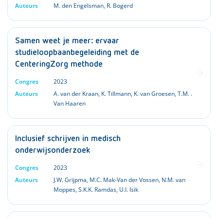
Auteurs
M. den Engelsman
,
R. Bogerd
Samen weet je meer: ervaar
studieloopbaanbegeleiding met de
CenteringZorg methode
Congres
2023
Auteurs
A. van der Kraan
,
K. Tillmann
,
K. van Groesen
,
T.M. .
Van Haaren
Inclusief schrijven in medisch
onderwijsonderzoek
Congres
2023
Auteurs
J.W. Grijpma
,
M.C. Mak-Van der Vossen
,
N.M. van
Moppes
,
S.K.K. Ramdas
,
U.I. Isik