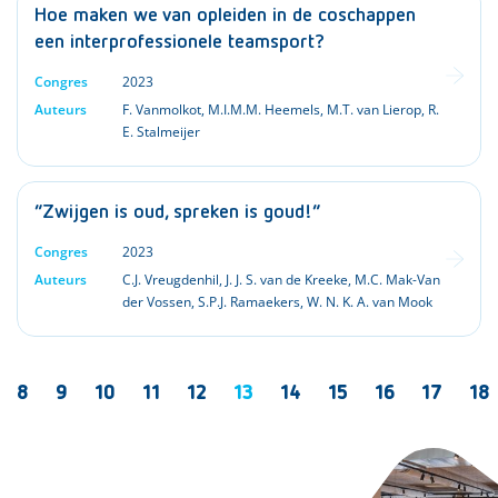
Hoe maken we van opleiden in de coschappen
een interprofessionele teamsport?
Congres
2023
Auteurs
F. Vanmolkot
,
M.I.M.M. Heemels
,
M.T. van Lierop
,
R.
E. Stalmeijer
“Zwijgen is oud, spreken is goud!”
Congres
2023
Auteurs
C.J. Vreugdenhil
,
J. J. S. van de Kreeke
,
M.C. Mak-Van
der Vossen
,
S.P.J. Ramaekers
,
W. N. K. A. van Mook
8
9
10
11
12
13
14
15
16
17
18