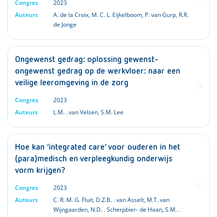
Congres
2023
Auteurs
A. de la Croix
,
M. C. L. Eijkelboom
,
P. van Gurp
,
R.R.
de Jonge
Ongewenst gedrag: oplossing gewenst-
ongewenst gedrag op de werkvloer: naar een
veilige leeromgeving in de zorg
Congres
2023
Auteurs
L.M. . van Velsen
,
S.M. Lee
Hoe kan ‘integrated care’ voor ouderen in het
(para)medisch en verpleegkundig onderwijs
vorm krijgen?
Congres
2023
Auteurs
C. R. M. G. Fluit
,
D.Z.B. . van Asselt
,
M.T. van
Wijngaarden
,
N.D. . Scherpbier- de Haan
,
S.M. .