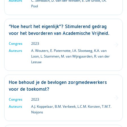
Auteurs
C. Sehlbach
,
D. van der Winden
,
E. De Groot
,
I.A.
Pool
“Hoe heurt het eigenlijk”? Stimulerend gedrag
voor het bevorderen van Academische Vrijheid.
Congres
2023
Auteurs
A. Wouters
,
E. Paternotte
,
I.A. Slootweg
,
K.A. van
Loon
,
L. Stammen
,
M. van Wijngaarden
,
R. van der
Leeuw
Hoe behoud je de bevlogen zorgmedewerkers
voor de toekomst?
Congres
2023
Auteurs
A.J. Koppelaar
,
B.M. Verbeek
,
L.C.M. Korsten
,
T.M.T.
Noijons