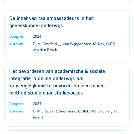
De inzet van taalambassadeurs in het
geneeskunde-onderwijs
Congres
2024
Auteurs
F.J.M. Grosfeld
,
J.J. van Wijngaarden
,
M. Kok
,
W.E.S.
van den Broek
Het bevorderen van academische & sociale
integratie in online onderwijs om
kansengelijkheid te bevorderen: een mixed
method studie naar studiesucces
Congres
2024
Auteurs
G.W.G. Spaai
,
J. Suurmond
,
L. Blok
,
M.J. Oudbier
,
S.K.
Javaid