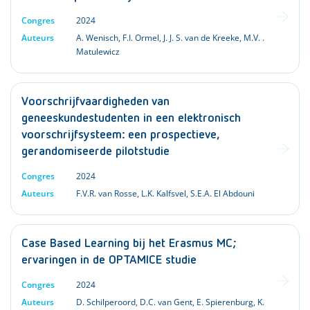
Congres
2024
Auteurs
A. Wenisch
,
F.I. Ormel
,
J. J. S. van de Kreeke
,
M.V. .
Matulewicz
Voorschrijfvaardigheden van
geneeskundestudenten in een elektronisch
voorschrijfsysteem: een prospectieve,
gerandomiseerde pilotstudie
Congres
2024
Auteurs
F.V.R. van Rosse
,
L.K. Kalfsvel
,
S.E.A. El Abdouni
Case Based Learning bij het Erasmus MC;
ervaringen in de OPTAMICE studie
Congres
2024
Auteurs
D. Schilperoord
,
D.C. van Gent
,
E. Spierenburg
,
K.