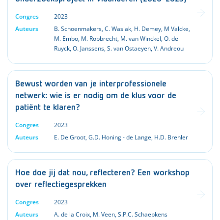
Congres
2023
Auteurs
B. Schoenmakers
,
C. Wasiak
,
H. Demey
,
M Valcke
,
M. Embo
,
M. Robbrecht
,
M. van Winckel
,
O. de
Ruyck
,
O. Janssens
,
S. van Ostaeyen
,
V. Andreou
Bewust worden van je interprofessionele
netwerk: wie is er nodig om de klus voor de
patiënt te klaren?
Congres
2023
Auteurs
E. De Groot
,
G.D. Honing - de Lange
,
H.D. Brehler
Hoe doe jij dat nou, reflecteren? Een workshop
over reflectiegesprekken
Congres
2023
Auteurs
A. de la Croix
,
M. Veen
,
S.P.C. Schaepkens