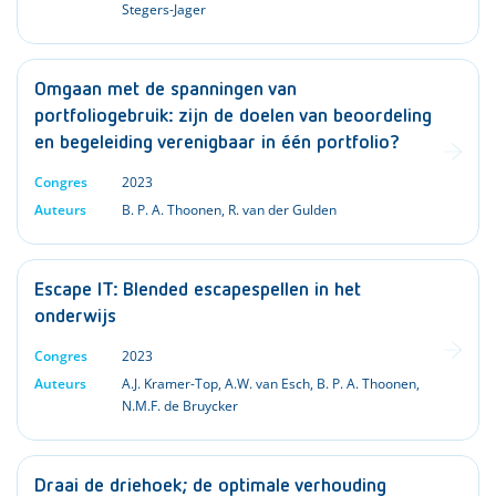
Stegers-Jager
Omgaan met de spanningen van
portfoliogebruik: zijn de doelen van beoordeling
en begeleiding verenigbaar in één portfolio?
Congres
2023
Auteurs
B. P. A. Thoonen
,
R. van der Gulden
Escape IT: Blended escapespellen in het
onderwijs
Congres
2023
Auteurs
A.J. Kramer-Top
,
A.W. van Esch
,
B. P. A. Thoonen
,
N.M.F. de Bruycker
Draai de driehoek; de optimale verhouding