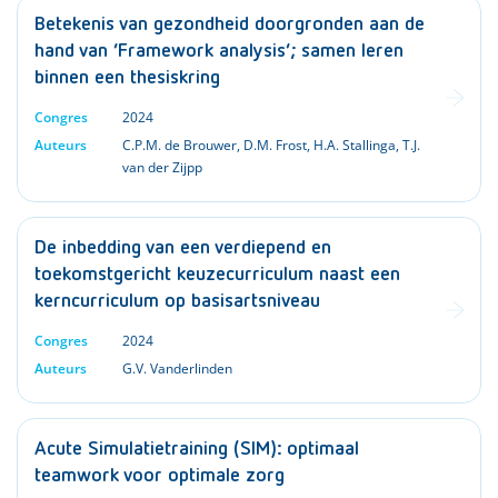
Betekenis van gezondheid doorgronden aan de
hand van ‘Framework analysis’; samen leren
binnen een thesiskring
Congres
2024
Auteurs
C.P.M. de Brouwer
,
D.M. Frost
,
H.A. Stallinga
,
T.J.
van der Zijpp
De inbedding van een verdiepend en
toekomstgericht keuzecurriculum naast een
kerncurriculum op basisartsniveau
Congres
2024
Auteurs
G.V. Vanderlinden
Acute Simulatietraining (SIM): optimaal
teamwork voor optimale zorg