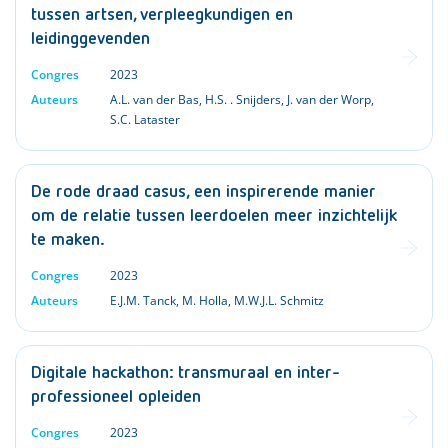
tussen artsen, verpleegkundigen en
leidinggevenden
Congres
2023
Auteurs
A.L. van der Bas
,
H.S. . Snijders
,
J. van der Worp
,
S.C. Lataster
De rode draad casus, een inspirerende manier
om de relatie tussen leerdoelen meer inzichtelijk
te maken.
Congres
2023
Auteurs
E.J.M. Tanck
,
M. Holla
,
M.W.J.L. Schmitz
Digitale hackathon: transmuraal en inter-
professioneel opleiden
Congres
2023