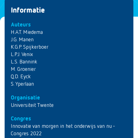
Informatie
Auteurs
H.A.T. Miedema
J.G. Manen
K.G.P. Spijkerboer
L.P.J. Venix
L.S. Bannink
M. Groenier
Q.D. Eyck
S. Yperlaan
Organisatie
Universiteit Twente
Congres
Innovatie van morgen in het onderwijs van nu -
Congres 2022