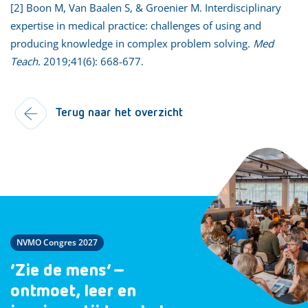
[2] Boon M, Van Baalen S, & Groenier M. Interdisciplinary
expertise in medical practice: challenges of using and
producing knowledge in complex problem solving.
Med
Teach
. 2019;41(6): 668-677.
Terug naar het overzicht
NVMO Congres 2027
‘Zie de mens’ –
ontmoet, leer en