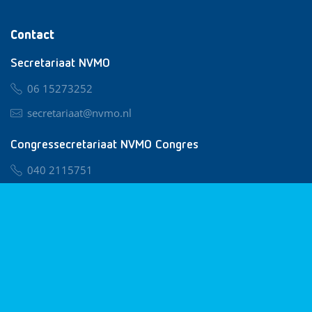
Contact
Secretariaat NVMO
06 15273252
secretariaat@nvmo.nl
Congressecretariaat NVMO Congres
040 2115751
nvmo@congresservice.nl
Lid worden van NVMO
Privacy & Cookies
Algemene Voorwaarden
Klachtenregeling