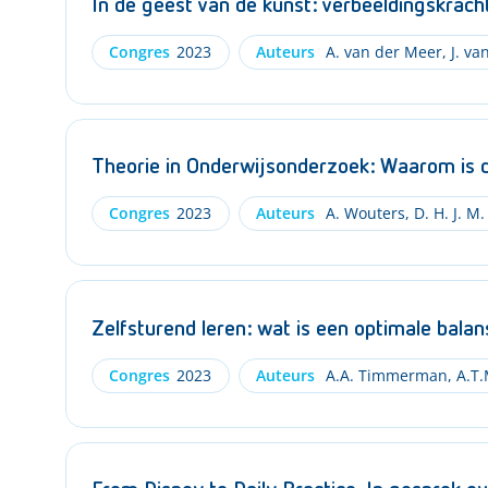
In de geest van de kunst: verbeeldingskrach
Congres
2023
Auteurs
A. van der Meer
,
J. va
Theorie in Onderwijsonderzoek: Waarom is d
Congres
2023
Auteurs
A. Wouters
,
D. H. J. M
Zelfsturend leren: wat is een optimale bala
Congres
2023
Auteurs
A.A. Timmerman
,
A.T.