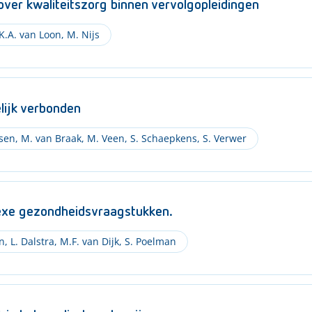
ver kwaliteitszorg binnen vervolgopleidingen
K.A. van Loon
,
M. Nijs
elijk verbonden
sen
,
M. van Braak
,
M. Veen
,
S. Schaepkens
,
S. Verwer
plexe gezondheidsvraagstukken.
n
,
L. Dalstra
,
M.F. van Dijk
,
S. Poelman