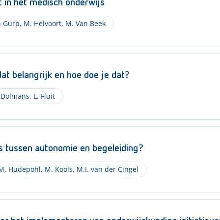
t in het medisch onderwijs
n Gurp
,
M. Helvoort
,
M. Van Beek
at belangrijk en hoe doe je dat?
. Dolmans
,
L. Fluit
ns tussen autonomie en begeleiding?
M. Hudepohl
,
M. Kools
,
M.I. van der Cingel