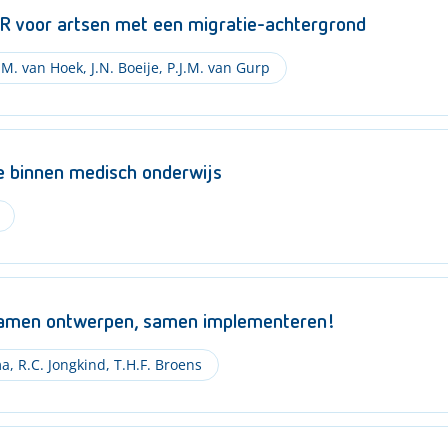
VR voor artsen met een migratie-achtergrond
.M. van Hoek
,
J.N. Boeije
,
P.J.M. van Gurp
e binnen medisch onderwijs
 samen ontwerpen, samen implementeren!
ma
,
R.C. Jongkind
,
T.H.F. Broens