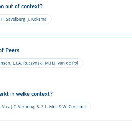
on out of context?
H. Savelberg
,
J. Koksma
of Peers
ansen
,
L.I.A. Ruczynski
,
M.H.J. van de Pol
erkt in welke context?
. Vos
,
J.F. Verhoog
,
S. S L. Mol
,
S.W. Corssmit