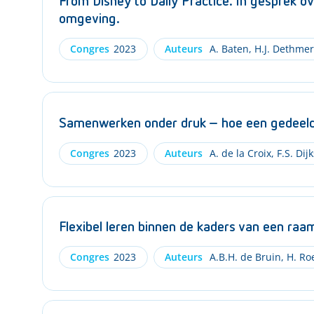
From Disney to Daily Practice. In gesprek o
omgeving.
Congres
2023
Auteurs
A. Baten
,
H.J. Dethmer
Samenwerken onder druk – hoe een gedeeld 
Congres
2023
Auteurs
A. de la Croix
,
F.S. Dijk
Flexibel leren binnen de kaders van een raa
Congres
2023
Auteurs
A.B.H. de Bruin
,
H. Ro