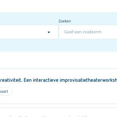
Zoeken
Zoeken
ativiteit. Een interactieve improvisatietheaterwork
baart