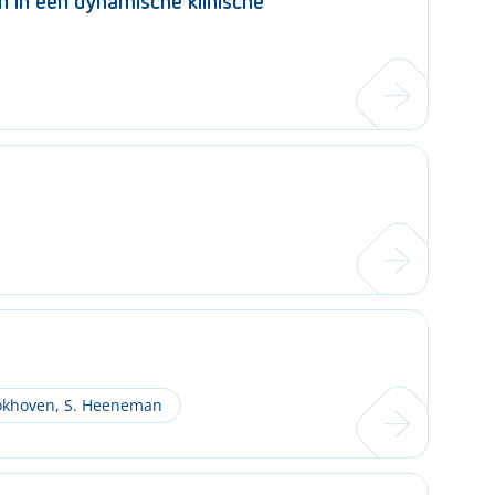
n in een dynamische klinische
okhoven
,
S. Heeneman