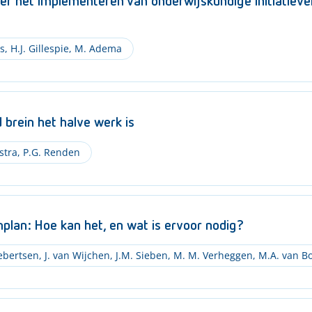
ver het implementeren van onderwijskundige initiatieve
s
,
H.J. Gillespie
,
M. Adema
brein het halve werk is
stra
,
P.G. Renden
mplan: Hoe kan het, en wat is ervoor nodig?
ebertsen
,
J. van Wijchen
,
J.M. Sieben
,
M. M. Verheggen
,
M.A. van B