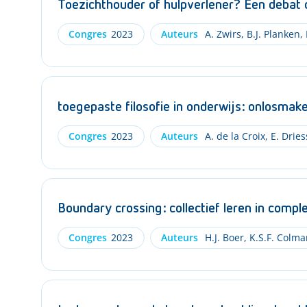
Toezichthouder of hulpverlener? Een debat o
Congres
2023
Auteurs
A. Zwirs
,
B.J. Planken
,
toegepaste filosofie in onderwijs: onlosmak
Congres
2023
Auteurs
A. de la Croix
,
E. Dries
Boundary crossing: collectief leren in com
Congres
2023
Auteurs
H.J. Boer
,
K.S.F. Colma