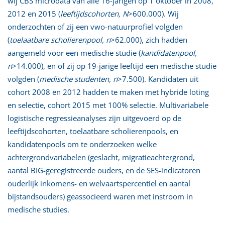
wij CBS microdata van alle 16-jarigen op 1 oktober in 2008,
2012 en 2015 (
leeftijdscohorten, N
>600.000). Wij
onderzochten of zij een vwo-natuurprofiel volgden
(
toelaatbare scholierenpool, n
>62.000), zich hadden
aangemeld voor een medische studie (
kandidatenpool,
n
>14.000), en of zij op 19-jarige leeftijd een medische studie
volgden (
medische studenten, n
>7.500). Kandidaten uit
cohort 2008 en 2012 hadden te maken met hybride loting
en selectie, cohort 2015 met 100% selectie. Multivariabele
logistische regressieanalyses zijn uitgevoerd op de
leeftijdscohorten, toelaatbare scholierenpools, en
kandidatenpools om te onderzoeken welke
achtergrondvariabelen (geslacht, migratieachtergrond,
aantal BIG-geregistreerde ouders, en de SES-indicatoren
ouderlijk inkomens- en welvaartspercentiel en aantal
bijstandsouders) geassocieerd waren met instroom in
medische studies.