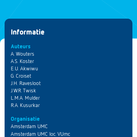
Informatie
Auteurs
A. Wouters
A.S. Koster
E.U. Akwiwu
G. Croiset
J.H. Ravesloot
J.W.R. Twisk
L.M.A. Mulder
R.A. Kusurkar
Organisatie
Amsterdam UMC
Amsterdam UMC loc. VUmc