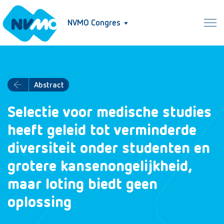
NVMO Congres
Abstract
Selectie voor medische studies
heeft geleid tot verminderde
diversiteit onder studenten en
grotere kansenongelijkheid,
maar loting biedt geen
oplossing