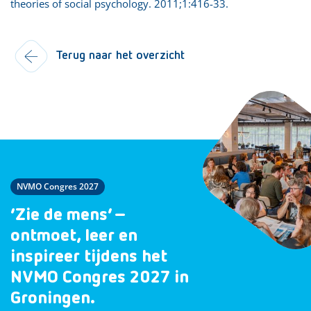
theories of social psychology. 2011;1:416-33.
Terug naar het overzicht
NVMO Congres 2027
‘Zie de mens’ –
ontmoet, leer en
inspireer tijdens het
NVMO Congres 2027 in
Groningen.