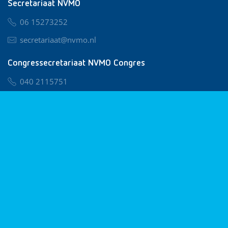
Secretariaat NVMO
06 15273252
secretariaat@nvmo.nl
Congressecretariaat NVMO Congres
040 2115751
nvmo@congresservice.nl
Lid worden van NVMO
Privacy & Cookies
Algemene Voorwaarden
Klachtenregeling
© 2026 NVMO
Realisatie door
BUROTIJS