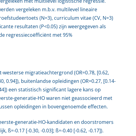
rgeleken met multilevel logistische regressie.
erden vergeleken m.b.v. multilevel lineaire
roefstudeertoets (N=3), curriculum vitae (CV, N=3)
icante resultaten (P<0.05) zijn weergegeven als
rde regressiecoëfficiënt met 95%
-westerse migratieachtergrond (OR=0.78, [0.62,
30, 0.94]), buitenlandse opleidingen (OR=0.27, [0.14-
4]) een statistisch significant lagere kans op
 eerste-generatie-HO waren niet geassocieerd met
n tussen opleidingen in bovengenoemde effecten.
n eerste-generatie-HO-kandidaten en doorstromers
, ß=-0.17 [-0.30, -0.03]; ß=-0.40 [-0.62, -0.17]).