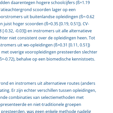
dden daarentegen hogere schoolcijfers (ß=1.19
gratieachtergrond scoorden lager op een
 doorstromers uit buitenlandse opleidingen (ß=-0.62
en juist hoger scoorden (ß=0.35 [0.19, 0.51]). CV-
-0.32, -0.03]) en instromers uit alle alternatieve
chter niet consistent over de opleidingen heen. Tot
tromers uit wo-opleidingen (ß=0.31 [0.11, 0.51])
 met overige vooropleidingen presteerden slechter
ß=-0.72), behalve op een biomedische kennistoets.
ond en instromers uit alternatieve routes (anders
ing. Er zijn echter verschillen tussen opleidingen,
lende combinaties van selectiemethoden met
presenteerde en niet-traditionele groepen
 presteerden, was geen enkele methode nadelig