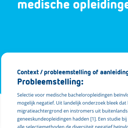
medische opleiding
Context / probleemstelling of aanleidin
Probleemstelling:
Selectie voor medische bacheloropleidingen beïnvlo
mogelijk negatief. Uit landelijk onderzoek bleek da
migratieachtergrond en instromers uit buitenlandse
geneeskundeopleidingen hadden [1]. Een studie bij
alle selectiemethoden de diversiteit negatief beïnvl