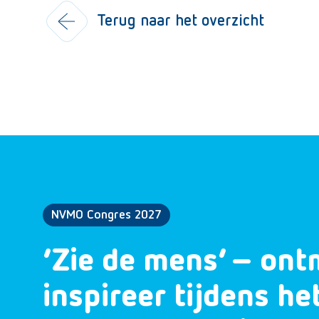
Terug naar het overzicht
NVMO Congres 2027
‘Zie de mens’ – ont
inspireer tijdens h