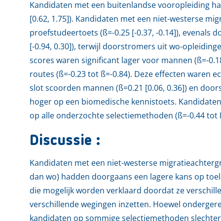
Kandidaten met een buitenlandse vooropleiding ha
[0.62, 1.75]). Kandidaten met een niet-westerse mi
proefstudeertoets (ß=-0.25 [-0.37, -0.14]), evenals
[-0.94, 0.30]), terwijl doorstromers uit wo-opleiding
scores waren significant lager voor mannen (ß=-0.18 [
routes (ß=-0.23 tot ß=-0.84). Deze effecten waren e
slot scoorden mannen (ß=0.21 [0.06, 0.36]) en doors
hoger op een biomedische kennistoets. Kandidaten
op alle onderzochte selectiemethoden (ß=-0.44 tot 
Discussie :
Kandidaten met een niet-westerse migratieachtergr
dan wo) hadden doorgaans een lagere kans op toelat
die mogelijk worden verklaard doordat ze verschil
verschillende wegingen inzetten. Hoewel ondergere
kandidaten op sommige selectiemethoden slechter