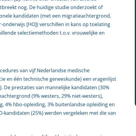
tbreekt nog. De huidige studie onderzoekt of
ionele kandidaten (met een migratieachtergrond,
-onderwijs [HO]) verschillen in kans op toelating
illende selectiemethoden t.o.v. vrouwelijke en
ocedures van vijf Nederlandse medische
ie en één technische geneeskunde) een vragenlijst
 De prestaties van mannelijke kandidaten (30%
achtergrond (9% westers, 29% niet-westers),
ng, 4% hbo-opleiding, 3% buitenlandse opleiding en
HO-kandidaten (25%) werden vergeleken met die van