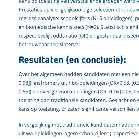
Kans op toelating van verschillende groepen werd ve
Prestaties op vier gelijksoortige selectiemethodes w
regressieanalyse: schoolcijfers (N=5 opleidingen), p
en biomedische kennistoets (N=2). Statistisch signif
respectievelijk odds ratio (OR) en gestandaardisee
betrouwbaarheidsinterval.
Resultaten (en conclusie):
Over het algemeen hadden kandidaten met een niet
0.98]), instromers uit hbo-opleidingen (OR=0.53, [0.
0.55]) en overige vooropleidingen (OR=0.16 [0.05, 0.4
toelating dan traditionele kandidaten. Geslacht en
kans op toelating. Er zaten significante verschille
In vergelijking met traditionele kandidaten hadde
uit wo-opleidingen lagere schoolcijfers (respectievelijk