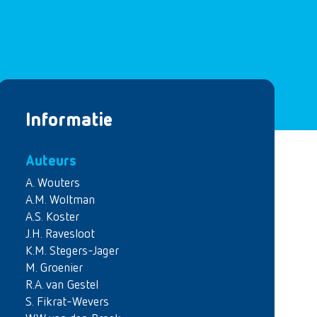
Informatie
Auteurs
A. Wouters
A.M. Woltman
A.S. Koster
J.H. Ravesloot
K.M. Stegers-Jager
M. Groenier
R.A. van Gestel
S. Fikrat-Wevers