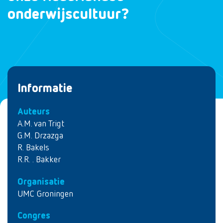
onderwijscultuur?
Informatie
Auteurs
A.M. van Trigt
G.M. Drzazga
R. Bakels
R.R. . Bakker
Organisatie
UMC Groningen
Congres