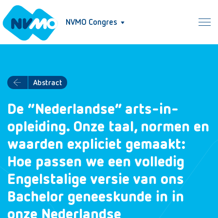
NVMO Congres
Abstract
De “Nederlandse” arts-in-
opleiding. Onze taal, normen en
waarden expliciet gemaakt:
Hoe passen we een volledig
Engelstalige versie van ons
Bachelor geneeskunde in in
onze Nederlandse