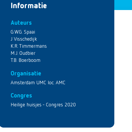
Informatie
Auteurs
G.W.G. Spaai
J Visschedijk
K.R. Timmermans
M.J. Oudbier
T.B. Boerboom
Organisatie
Amsterdam UMC loc. AMC
Congres
Heilige huisjes - Congres 2020