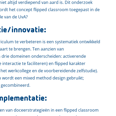
niet altijd verdiepend van aard is. Dit onderzoek
rdt het concept flipped classroom toegepast in de
de van de UvA?
tie/innovatie:
iculum te verbeteren is een systematiek ontwikkeld
aart te brengen. Ten aanzien van
n drie domeinen onderscheiden: activerende
nteractie te faciliteren) en flipped karakter
 het werkcollege en de voorbereidende zelfstudie).
n wordt een mixed method design gebruikt;
n gecombineerd.
mplementatie:
gen van doceerstrategieën in een flipped classroom