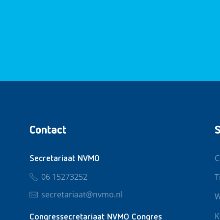
Contact
S
C
Secretariaat NVMO
06 15273252
T
secretariaat@nvmo.nl
W
K
Congressecretariaat NVMO Congres