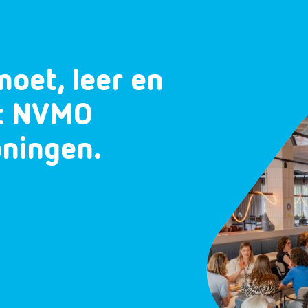
moet, leer en
et NVMO
oningen.