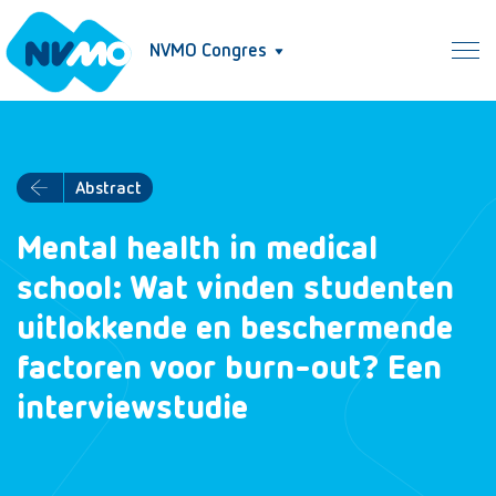
NVMO Congres
Abstract
Mental health in medical
school: Wat vinden studenten
uitlokkende en beschermende
factoren voor burn-out? Een
interviewstudie