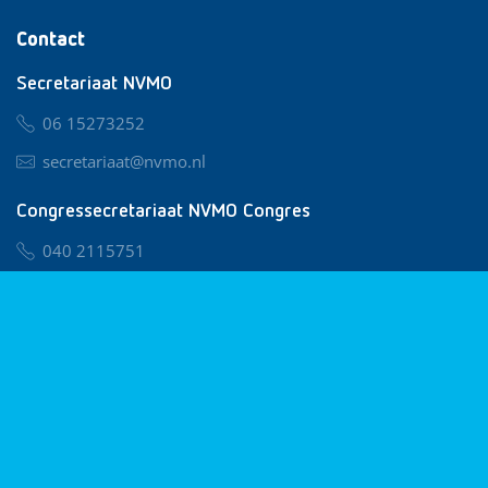
Contact
Secretariaat NVMO
06 15273252
secretariaat@nvmo.nl
Congressecretariaat NVMO Congres
040 2115751
nvmo@congresservice.nl
Lid worden van NVMO
Privacy & Cookies
Algemene Voorwaarden
Klachtenregeling