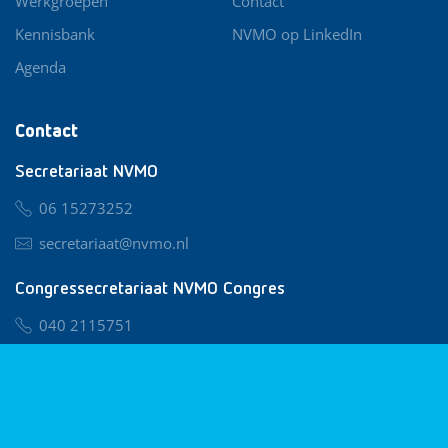
Werkgroepen
Contact
Kennisbank
NVMO op LinkedIn
Agenda
Contact
Secretariaat NVMO
06 15273252
secretariaat@nvmo.nl
Congressecretariaat NVMO Congres
040 2115751
nvmo@congresservice.nl
Lid worden van NVMO