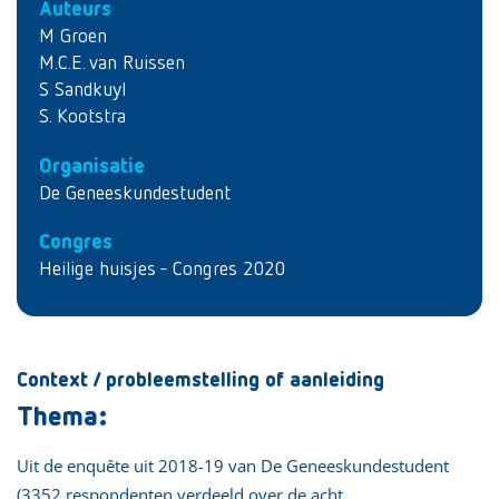
Auteurs
M Groen
M.C.E. van Ruissen
S Sandkuyl
S. Kootstra
Organisatie
De Geneeskundestudent
Congres
Heilige huisjes - Congres 2020
Context / probleemstelling of aanleiding
Thema:
Uit de enquête uit 2018-19 van De Geneeskundestudent
(3352 respondenten verdeeld over de acht