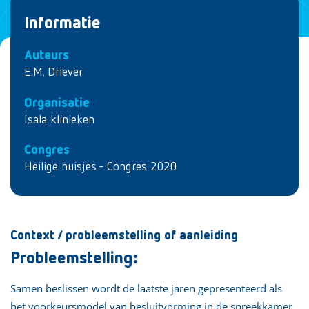
Informatie
Auteurs
E.M. Driever
Organisatie
Isala klinieken
Congres
Heilige huisjes - Congres 2020
Context / probleemstelling of aanleiding
Probleemstelling:
Samen beslissen wordt de laatste jaren gepresenteerd als
het voorkeursmodel van besluitvorming in de spreekkamer.