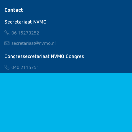
Contact
Secretariaat NVMO
06 15273252
secretariaat@nvmo.nl
Congressecretariaat NVMO Congres
040 2115751
nvmo@congresservice.nl
Lid worden van NVMO
Privacy & Cookies
Algemene Voorwaarden
Klachtenregeling