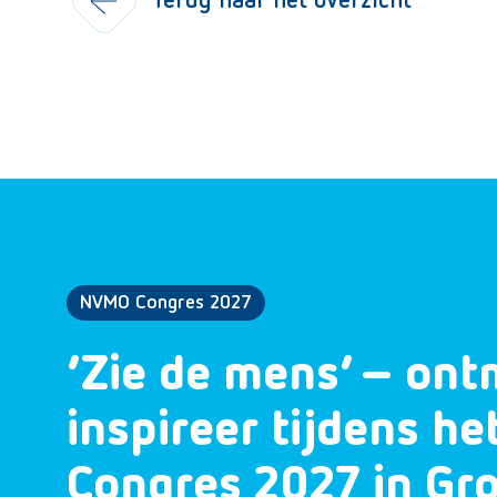
Terug naar het overzicht
NVMO Congres 2027
‘Zie de mens’ – ont
inspireer tijdens h
Congres 2027 in Gr