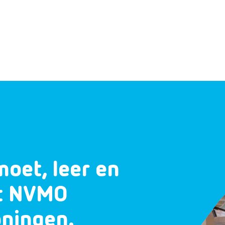
moet, leer en
et NVMO
oningen.