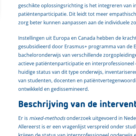
geschikte oplossingsrichting is het integreren van 
patiëntenparticipatie. Dit leidt tot meer empathi
zorg beter kunnen aanpassen aan de individuele zor
Instellingen uit Europa en Canada hebben de kracht
gesubsidieerd door Erasmus+ programma van de Eu
bacheloronderwijs van verschillende zorgopleiding
actieve patiëntenparticipatie en interprofessionee
huidige status van dit type onderwijs, inventariser
van studenten, docenten en patiëntvertegenwoordi
ontwikkeld en gedissemineerd.
Beschrijving van de interven
Er is
mixed-methods
onderzoek uitgevoerd in Nederl
Allereerst is er een vragenlijst verspreid onder st
krijgen de status van interprofessioneel onderwijs e