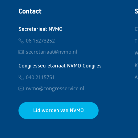
Contact
S
C
Secretariaat NVMO
06 15273252
T
secretariaat@nvmo.nl
W
K
Congressecretariaat NVMO Congres
040 2115751
A
nvmo@congresservice.nl
Lid worden van NVMO