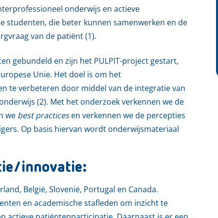
interprofessioneel onderwijs en actieve
sche studenten, die beter kunnen samenwerken en de
gvraag van de patiënt (1).
en gebundeld en zijn het PULPIT-project gestart,
ropese Unie. Het doel is om het
en te verbeteren door middel van de integratie van
l onderwijs (2). Met het onderzoek verkennen we de
en we
best practices
en verkennen we de percepties
gers. Op basis hiervan wordt onderwijsmateriaal
tie/innovatie:
and, België, Slovenië, Portugal en Canada.
udenten en academische stafleden om inzicht te
n actieve patiëntenparticipatie. Daarnaast is er een