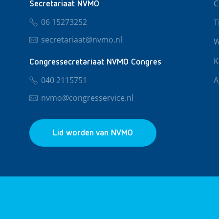
C
Secretariaat NVMO
06 15273252
T
secretariaat@nvmo.nl
W
K
Congressecretariaat NVMO Congres
040 2115751
A
nvmo@congresservice.nl
Lid worden van NVMO
© 2026 NVMO
Privacy & Cookies
Algemene Voo