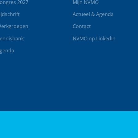
ongres 2027
Mijn NVMO
ijdschrift
Actueel & Agenda
erkgroepen
Contact
ennisbank
NVMO op LinkedIn
genda
rwaarden
Klachtenregeling
Realisatie door
BUROTIJS