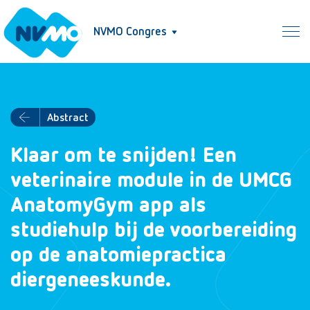
NVMO Congres
Abstract
Klaar om te snijden! Een
veterinaire module in de UMCG
AnatomyGym app als
studiehulp bij de voorbereiding
op de anatomiepractica
diergeneeskunde.