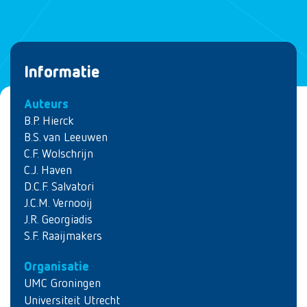
Informatie
Auteurs
B.P. Hierck
B.S. van Leeuwen
C.F. Wolschrijn
C.J. Haven
D.C.F. Salvatori
J.C.M. Vernooij
J.R. Georgiadis
S.F. Raaijmakers
Organisatie
UMC Groningen
Universiteit Utrecht