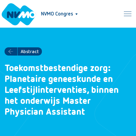
NVMO Congres
Abstract
Toekomstbestendige zorg:
Planetaire geneeskunde en
Leefstijlinterventies, binnen
het onderwijs Master
Physician Assistant