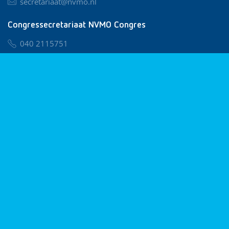
secretariaat@nvmo.nl
Congressecretariaat NVMO Congres
040 2115751
nvmo@congresservice.nl
Lid worden van NVMO
Privacy & Cookies
Algemene Voorwaarden
Klachtenregeling
© 2026 NVMO
Realisatie door
BUROTIJS