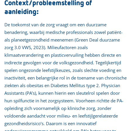
Context/probleemstelling of
aanleiding:
De toekomst van de zorg vraagt om een duurzame
benadering, waarbij medische professionals zowel patiënt-
als planeetgezondheid meenemen (Green Deal duurzame
zorg 3.0 VWS, 2023). Milieufactoren zoals
klimaatverandering en plasticvervuiling hebben directe en
indirecte gevolgen voor de volksgezondheid. Tegelijkertijd
spelen ongezonde leefstijlkeuzes, zoals slechte voeding en
inactiviteit, een belangrijke rol in de toename van chronische
ziekten als obesitas en Diabetes Mellitus type 2. Physician
Assistants (PA’s), kunnen hierin een sleutelrol spelen door
hun spilfunctie in het zorgsysteem. Voorheen richtte de PA-
opleiding zich voornamelijk op klinische zorg, zonder
voldoende aandacht voor milieu- en leefstijlgerelateerde
gezondheidsrisico’s. Daarom is een innovatief
onderwijsprogramma ontwikkeld om PA’s beter voor te