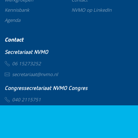
Kennisbank
NVMO op LinkedIn
Agenda
Contact
Secretariaat NVMO
06 15273252
secretariaat@nvmo.nl
Congressecretariaat NVMO Congres
040 2115751
nvmo@congresservice.nl
Lid worden van NVMO