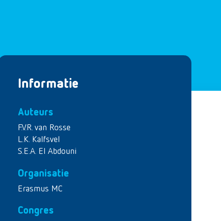
Informatie
Auteurs
F.V.R. van Rosse
L.K. Kalfsvel
S.E.A. El Abdouni
Organisatie
Erasmus MC
Congres