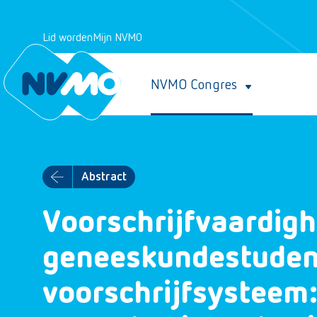
Lid worden
Mijn NVMO
NVMO Congres
Abstract
Voorschrijfvaardig
geneeskundestudent
voorschrijfsysteem: