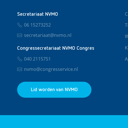
C
Secretariaat NVMO
06 15273252
T
secretariaat@nvmo.nl
W
K
Congressecretariaat NVMO Congres
040 2115751
A
nvmo@congresservice.nl
Lid worden van NVMO