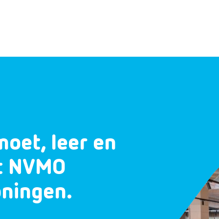
moet, leer en
et NVMO
oningen.