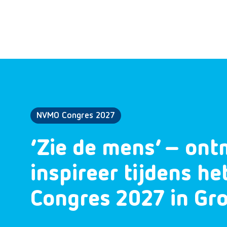
NVMO Congres 2027
‘Zie de mens’ – ont
inspireer tijdens h
Congres 2027 in Gr