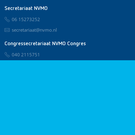
Secretariaat NVMO
06 15273252
secretariaat@nvmo.nl
Congressecretariaat NVMO Congres
040 2115751
nvmo@congresservice.nl
Lid worden van NVMO
Privacy & Cookies
Algemene Voorwaarden
Klachtenregeling
© 2026 NVMO
Realisatie door
BUROTIJS