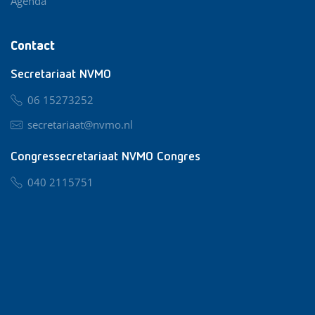
Agenda
Contact
Secretariaat NVMO
06 15273252
secretariaat@nvmo.nl
Congressecretariaat NVMO Congres
040 2115751
nvmo@congresservice.nl
Lid worden van NVMO
Privacy & Cookies
Algemene Voorwaarden