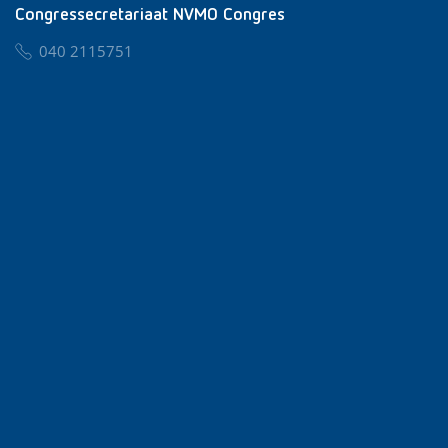
Congressecretariaat NVMO Congres
040 2115751
nvmo@congresservice.nl
Lid worden van NVMO
Privacy & Cookies
Algemene Voorwaarden
Klachtenregeling
© 2026 NVMO
Realisatie door
BUROTIJS