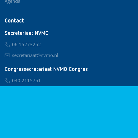
Agenda
Contact
Secretariaat NVMO
06 15273252
secretariaat@nvmo.nl
Congressecretariaat NVMO Congres
040 2115751
nvmo@congresservice.nl
Lid worden van NVMO
Privacy & Cookies
Algemene Voorwaarden