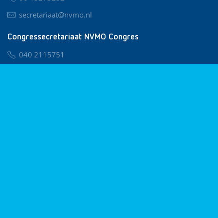
secretariaat@nvmo.nl
Congressecretariaat NVMO Congres
040 2115751
nvmo@congresservice.nl
Lid worden van NVMO
Privacy & Cookies
Algemene Voorwaarden
Klachtenregeling
© 2026 NVMO
Realisatie door
BUROTIJS