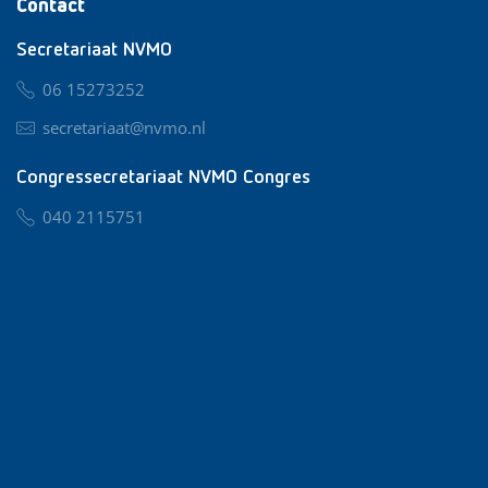
Contact
Secretariaat NVMO
06 15273252
secretariaat@nvmo.nl
Congressecretariaat NVMO Congres
040 2115751
nvmo@congresservice.nl
Lid worden van NVMO
Privacy & Cookies
Algemene Voorwaarden
Klachtenregeling
© 2026 NVMO
Realisatie door
BUROTIJS