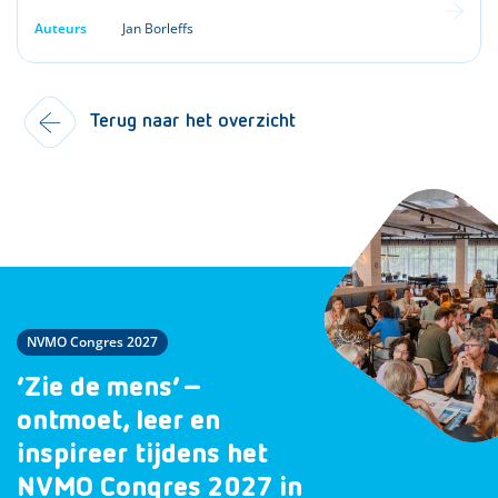
Auteurs
Jan Borleffs
Terug naar het overzicht
NVMO Congres 2027
‘Zie de mens’ –
ontmoet, leer en
inspireer tijdens het
NVMO Congres 2027 in